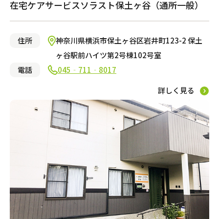
足立区
守口市
千葉市美浜区
さいたま市緑区
川崎市宮前区
名古屋市中村区
京都市上京区
芦屋市
広島市安佐南区
福岡市南区
中津市
杉並区
堺市中区
千葉市中央区
さいたま市中央区
横浜市保土ヶ谷区
名古屋市千種区
京都市中京区
尼崎市
広島市佐伯区
福岡市城南区
在宅ケアサービスソラスト保土ヶ谷（通所一般）
台東区
大阪市住之江区
千葉市若葉区
さいたま市南区
横浜市緑区
名古屋市西区
京都市伏見区
神戸市灘区
広島市南区
大野城市
昭島市
大阪市住吉区
千葉市稲毛区
草加市
横浜市南区
名古屋市昭和区
京都市左京区
揖保郡
三原市
筑紫野市
国分寺市
大阪市平野区
千葉市緑区
戸田市
大和市
みよし市
京都市山科区
神戸市西区
立川市
八尾市
野田市
さいたま市浦和区
川崎市多摩区
刈谷市
姫路市大津区
府中市
大阪市城東区
習志野市
熊谷市
川崎市麻生区
一宮市
明石市
渋谷区
枚方市
鎌ヶ谷市
鴻巣市
横浜市金沢区
名古屋市南区
神戸市東灘区
住所
神奈川県横浜市保土ヶ谷区岩井町123-2 保土
小平市
豊中市
柏市
春日部市
横浜市港北区
豊田市
神戸市兵庫区
練馬区
茨木市
東松山市
横浜市瀬谷区
東海市
神戸市垂水区
ヶ谷駅前ハイツ第2号棟102号室
目黒区
東大阪市
朝霞市
横浜市泉区
川西市
国立市
堺市堺区
所沢市
横浜市都筑区
電話
045‐711‐8017
荒川区
門真市
八潮市
川崎市川崎区
墨田区
寝屋川市
さいたま市北区
茅ケ崎市
埼玉県さいたま市見沼
江東区
大阪市旭区
横浜市西区
北区
吹田市
横浜市鶴見区
詳しく見る
区
東久留米市
大阪市北区
厚木市
新宿区
大阪市東住吉区
横浜市青葉区
大田区
堺市北区
横浜市旭区
品川区
堺市南区
平塚市
文京区
岸和田市
相模原市中央区
調布市
大阪市西成区
八王子市
大阪市淀川区
豊島区
池田市
小金井市
柏原市
中野区
大阪市阿倍野区
日野市
多摩市
東村山市
武蔵村山市
中央区
狛江市
東大和市
町田市
三鷹市
港区