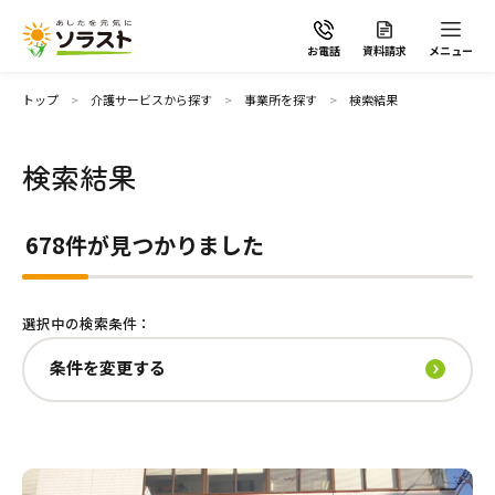
お電話
資料請求
メニュー
条件を変更する
トップ
介護サービスから探す
事業所を探す
検索結果
介護サービス
検索結果
ソラストの想い
施設で暮らす
678件が見つかりました
空室ありの施設のみ表示する
介護サービスから探す
選択中の検索条件：
有料老人ホーム
介護サービスから探す
地域から探す
条件を変更する
施設で暮らす
よくあるご質問
サービス付き高齢者向け住宅
自宅から通う・泊まる