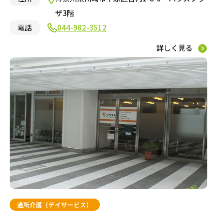
ザ3階
居宅介護支援
電話
044-982-3512
詳しく見る
福祉用具レンタル・販売
地域
全選択
板橋区
四條畷市
流山市
さいたま市見沼区
川崎市高津区
清須市
京都市西京区
北相馬郡
西宮市
今治市
岐阜市
福山市
岡山市中区
古賀市
岩国市
高松市
別府市
太田市
桑名市
和歌山市
熊本市中央区
鹿児島市
甲府市
奈良市
江戸川区
高石市
市川市
川口市
相模原市南区
名古屋市中川区
京都市右京区
牛久市
神戸市須磨区
松山市
各務原市
大竹市
福岡市東区
大分市
伊勢市
西之表市
磯城郡
通所介護（デイサービス）
葛飾区
大阪市鶴見区
船橋市
越谷市
川崎市幸区
名古屋市北区
京都市南区
龍ケ崎市
神戸市中央区
新居浜市
尾道市
宗像市
速見郡
宇陀市
世田谷区
河内長野市
松戸市
川越市
川崎市中原区
名古屋市名東区
向日市
日立市
神戸市長田区
伊予郡
広島市東区
福岡市早良区
宇佐市
大和郡山市
この条件で絞り込む