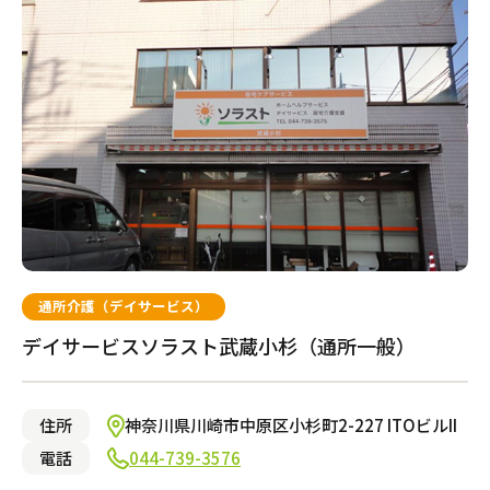
介護のガイド
グループホーム
自宅でサービスを受ける
介護のガイド
採用情報
都市型軽費老人ホーム（ケアハウス）
サービスの相談をする
介護保険サービスについて
介護保険サービス利用の流れ
自宅から通う・泊まる
介護お役立ちコラム「そらまめ＋」
通所介護（デイサービス）
通所介護（デイサービス）
デイサービスソラスト武蔵小杉（通所一般）
ショートステイ
住所
神奈川県川崎市中原区小杉町2-227 ITOビルII
小規模多機能型居宅介護
電話
044-739-3576