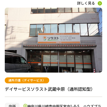
詳しく見る
自宅でサービスを受ける
訪問介護
小規模多機能型居宅介護
訪問看護
通所介護（デイサービス）
訪問マッサージ
デイサービスソラスト武蔵中原（通所認知型）
サービスの相談をする
住所
神奈川県川崎市中原区宮内1-8-5 ハウズプラ