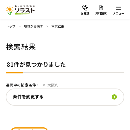
お電話
資料請求
メニュー
条件を変更する
トップ
地域から探す
検索結果
地域
検索結果
ソラストの想い
81件が見つかりました
介護サービスから探す
全選択
選択中の検索条件：
大阪府
介護サービスから探す
地域から探す
板橋区
四條畷市
江戸川区
高石市
条件を変更する
葛飾区
大阪市鶴見区
世田谷区
河内長野市
足立区
守口市
杉並区
堺市中区
施設で暮らす
よくあるご質問
台東区
大阪市住之江区
昭島市
大阪市住吉区
国分寺市
大阪市平野区
立川市
八尾市
自宅から通う・泊まる