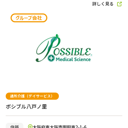
八潮市
川崎市川崎区
さいたま市北区
茅ケ崎市
詳しく見る
埼玉県さいたま市見沼
有料老人ホーム
横浜市西区
横浜市鶴見区
区
厚木市
横浜市青葉区
横浜市旭区
平塚市
相模原市中央区
サービス付き高齢者向け住宅
グループホーム
都市型軽費老人ホーム（ケアハウス）
通所介護（デイサービス）
自宅から通う・泊まる
ポシブル八戸ノ里
通所介護（デイサービス）
住所
大阪府東大阪市御厨東2-1-6