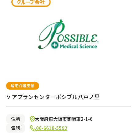
府中市
大阪市城東区
渋谷区
枚方市
介護のガイド
小平市
豊中市
練馬区
茨木市
目黒区
東大阪市
国立市
堺市堺区
自宅でサービスを受ける
介護のガイド
採用情報
荒川区
門真市
墨田区
寝屋川市
江東区
大阪市旭区
北区
吹田市
サービスの相談をする
東久留米市
大阪市北区
新宿区
大阪市東住吉区
介護保険サービスについて
大田区
堺市北区
品川区
堺市南区
文京区
岸和田市
調布市
大阪市西成区
介護保険サービス利用の流れ
八王子市
大阪市淀川区
豊島区
池田市
小金井市
柏原市
中野区
大阪市阿倍野区
介護お役立ちコラム「そらまめ＋」
日野市
流山市
さいたま市見沼区
川崎市高津区
清須市
京都市西京区
北相馬郡
西宮市
今治市
岐阜市
福山市
岡山市中区
古賀市
岩国市
高松市
別府市
太田市
桑名市
和歌山市
熊本市中央区
鹿児島市
甲府市
奈良市
多摩市
市川市
川口市
相模原市南区
名古屋市中川区
京都市右京区
牛久市
神戸市須磨区
松山市
各務原市
大竹市
福岡市東区
大分市
伊勢市
西之表市
磯城郡
東村山市
船橋市
越谷市
川崎市幸区
名古屋市北区
京都市南区
龍ケ崎市
神戸市中央区
新居浜市
尾道市
宗像市
速見郡
宇陀市
武蔵村山市
松戸市
川越市
川崎市中原区
名古屋市名東区
向日市
日立市
神戸市長田区
伊予郡
広島市東区
福岡市早良区
宇佐市
大和郡山市
居宅介護支援
介護サービス
中央区
千葉市美浜区
さいたま市緑区
川崎市宮前区
名古屋市中村区
京都市上京区
芦屋市
広島市安佐南区
福岡市南区
中津市
狛江市
千葉市中央区
さいたま市中央区
横浜市保土ヶ谷区
名古屋市千種区
京都市中京区
尼崎市
広島市佐伯区
福岡市城南区
ケアプランセンターポシブル八戸ノ里
東大和市
千葉市若葉区
さいたま市南区
横浜市緑区
名古屋市西区
京都市伏見区
神戸市灘区
広島市南区
大野城市
町田市
千葉市稲毛区
草加市
横浜市南区
名古屋市昭和区
京都市左京区
揖保郡
三原市
筑紫野市
三鷹市
千葉市緑区
戸田市
大和市
みよし市
京都市山科区
神戸市西区
港区
野田市
さいたま市浦和区
川崎市多摩区
刈谷市
姫路市大津区
施設で暮らす
習志野市
熊谷市
川崎市麻生区
一宮市
明石市
鎌ヶ谷市
鴻巣市
横浜市金沢区
名古屋市南区
神戸市東灘区
住所
大阪府東大阪市御厨東2-1-6
柏市
春日部市
横浜市港北区
豊田市
神戸市兵庫区
東松山市
横浜市瀬谷区
東海市
神戸市垂水区
空室ありの施設のみ表示する
電話
06-6618-5592
朝霞市
横浜市泉区
川西市
所沢市
横浜市都筑区