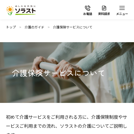
お電話
資料請求
メニュー
トップ
介護のガイド
介護保険サービスについて
ソラストの想い
介護保険サービスについて
介護サービスから探す
介護サービスから探す
地域から探す
施設で暮らす
初めて介護サービスをご利用される方に、介護保険制度やサ
よくあるご質問
ービスご利用までの流れ、ソラストの介護についてご説明し
自宅から通う・泊まる