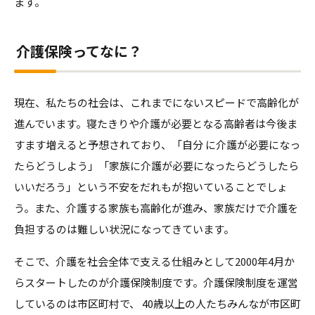
ます。
介護のガイド
自宅でサービスを受ける
介護のガイド
介護保険ってなに？
採用情報
サービスの相談をする
介護保険サービスについて
現在、私たちの社会は、これまでにないスピードで高齢化が
進んでいます。寝たきりや介護が必要となる高齢者は今後ま
介護保険サービス利用の流れ
すます増えると予想されており、「自分 に介護が必要になっ
たらどうしよう」「家族に介護が必要になったらどうしたら
介護お役立ちコラム「そらまめ＋」
いいだろう」という不安をだれもが抱いていることでしょ
う。また、介護する家族も高齢化が進み、家族だけで介護を
負担するのは難しい状況になってきています。
そこで、介護を社会全体で支える仕組みとして2000年4月か
らスタートしたのが介護保険制度です。介護保険制度を運営
しているのは市区町村で、 40歳以上の人たちみんなが市区町