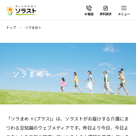
お電話
資料請求
メニュー
トップ
ソラまめ＋
ソラストの想い
ソラまめ＋
介護サービスから探す
介護サービスから探す
地域から探す
施設で暮らす
「ソラまめ ＋(プラス)」は、ソラストがお届けする介護にま
よくあるご質問
つわる豆知識のウェブメディアです。昨日より今日、今日よ
自宅から通う・泊まる