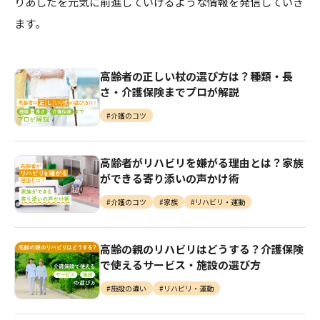
りあしたを元気に前進していけるような情報を発信していき
介護のガイド
ます。
自宅でサービスを受ける
介護のガイド
採用情報
⾼齢者の正しい杖の選び⽅は？種類・⻑
サービスの相談をする
さ・介護保険までプロが解説
介護保険サービスについて
#介護のコツ
介護保険サービス利用の流れ
高齢者がリハビリを嫌がる理由とは？家族
ができる寄り添いの声かけ術
介護お役立ちコラム「そらまめ＋」
#介護のコツ
#家族
#リハビリ・運動
⾼齢の親のリハビリはどうする？介護保険
で使えるサービス・施設の選び⽅
#施設の違い
#リハビリ・運動