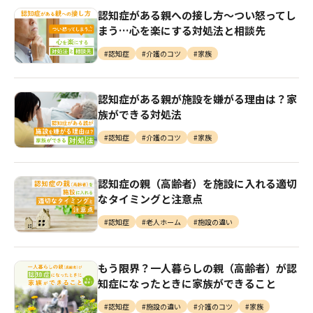
認知症がある親への接し⽅～つい怒ってし
まう…⼼を楽にする対処法と相談先
#認知症
#介護のコツ
#家族
認知症がある親が施設を嫌がる理由は？家
族ができる対処法
#認知症
#介護のコツ
#家族
認知症の親（高齢者）を施設に入れる適切
なタイミングと注意点
#認知症
#老人ホーム
#施設の違い
もう限界？一人暮らしの親（高齢者）が認
知症になったときに家族ができること
#認知症
#施設の違い
#介護のコツ
#家族