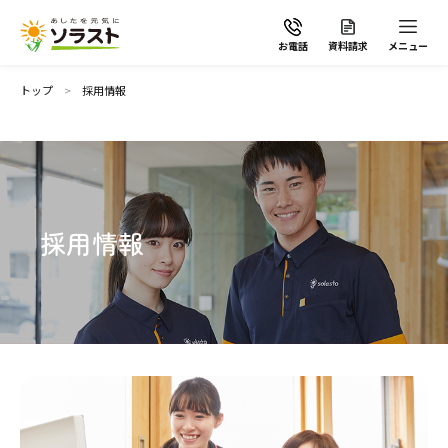
お電話
資料請求
メニュー
トップ
採用情報
ソラストの想い
採用情報
介護サービスから探す
介護サービスから探す
地域から探す
施設で暮らす
よくあるご質問
自宅から通う・泊まる