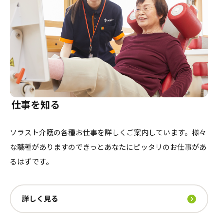
介護のガイド
自宅でサービスを受ける
介護のガイド
採用情報
サービスの相談をする
介護保険サービスについて
介護保険サービス利用の流れ
仕事を知る
介護お役立ちコラム「そらまめ＋」
ソラスト介護の各種お仕事を詳しくご案内しています。様々
な職種がありますのできっとあなたにピッタリのお仕事があ
るはずです。
詳しく見る