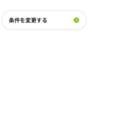
条件を変更する
全選択
足立区
守口市
立川市
八尾市
目黒区
東大阪市
北区
吹田市
文京区
岸和田市
中野区
大阪市阿倍野区
区
中央区
千葉市美浜区
さいたま市緑区
川崎市宮前区
名古屋市中村区
京都市上京区
芦屋市
広島市安佐南区
福岡市南区
中津市