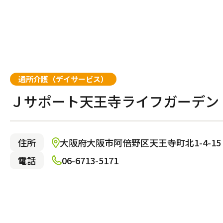
狛江市
千葉市中央区
さいたま市中央区
横浜市保土ヶ谷区
名古屋市千種区
京都市中京区
尼崎市
広島市佐伯区
福岡市城南区
東大和
千葉市
さいた
横浜市
名古屋
京都市
神戸市
広島市
大野城
習志野市
熊谷市
川崎市麻生区
一宮市
明石市
鎌ヶ谷
鴻巣市
横浜市
名古屋
神戸市
介護サービス
所沢市
横浜市都筑区
八潮市
川崎市
厚木市
横浜市
通所介護（デイサービス）
施設で暮らす
Ｊサポート天王寺ライフガーデン
住所
大阪府大阪市阿倍野区天王寺町北1-4-15
有料老人ホーム
電話
06-6713-5171
都市型軽費老人ホーム（ケアハ
ス）