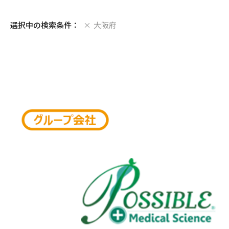
条件を変更する
選択中の検索条件：
大阪府
地域
板橋区
四條畷市
江戸川
高石市
杉並区
堺市中区
台東区
大阪市
府中市
大阪市城東区
渋谷区
枚方市
国立市
堺市堺区
荒川区
門真市
東久留米市
大阪市北区
新宿区
大阪市
調布市
大阪市西成区
八王子
大阪市
日野市
流山市
さいたま市見沼区
川崎市高津区
清須市
京都市西京区
北相馬郡
西宮市
今治市
岐阜市
福山市
岡山市中区
古賀市
岩国市
高松市
別府市
太田市
桑名市
和歌山市
熊本市中央区
鹿児島市
甲府市
奈良市
多摩市
市川市
川口市
相模原
名古屋
京都市
牛久市
神戸市
松山市
各務原
大竹市
福岡市
大分市
伊勢市
西之表
磯城郡