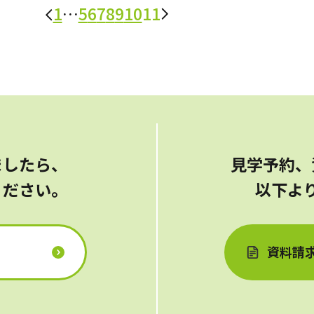
1
…
5
6
7
8
9
10
11
ショートステイ
ましたら、
見学予約、
ください。
以下よ
る
資料請
小規模多機能型居宅介護