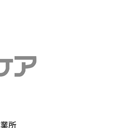
全選択
区
足立区
守口市
千葉市美浜区
さいたま市緑区
川崎市宮前区
名古屋市中村区
京都市上京区
芦屋市
立川市
八尾市
野田市
さいたま市浦和区
川崎市多摩区
刈谷市
姫路市大津区
広島市安佐南区
福岡市南区
中津市
目黒区
東大阪市
朝霞市
横浜市泉区
川西市
事業所
ま市見沼
北区
吹田市
横浜市鶴見区