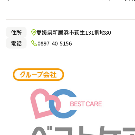
介護サービス
東久留米市
大阪市北区
厚木市
新宿区
大阪市
横浜市
調布市
大阪市西成区
八王子
大阪市
日野市
多摩市
狛江市
東大和
住所
愛媛県新居浜市萩生131番地80
施設で暮らす
電話
0897-40-5156
有料老人ホーム
都市型軽費老人ホーム（ケアハ
ス）