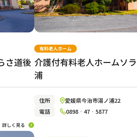
有料老人ホーム
らさ道後
介護付有料老人ホームソラ
浦
住所
愛媛県今治市湯ノ浦22
電話
0898‐47‐5877
詳しく見る