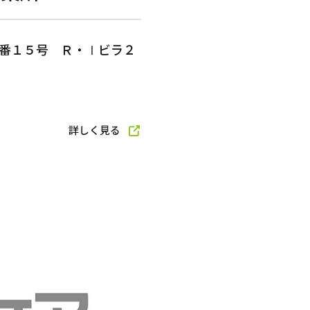
文京区
岸和田市
相模原市中央区
中野区
大阪市阿倍野区
中央区
番１５号 Ｒ・Ⅰビラ２
港区
空室ありの施設のみ表示する
詳しく見る
グループホーム