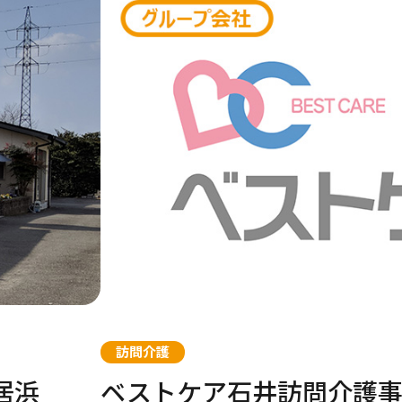
区
市南区
市中川区
右京区
須磨区
葛飾区
大阪市鶴見区
船橋市
越谷市
川崎市幸区
名古屋市北区
京都市南区
龍ケ崎市
神戸市中央区
新居浜市
世田谷区
河内長野市
松戸市
川越市
川崎市中原区
名古屋市名東
向日市
日立市
神戸市長田区
伊予郡
住之江区
若葉区
ま市南区
緑区
市西区
伏見区
灘区
市
東区
市
昭島市
大阪市住吉区
千葉市稲毛区
草加市
横浜市南区
名古屋市昭和区
京都市左京区
揖保郡
尾道市
宗像市
速見郡
宇陀市
国分寺市
大阪市平野区
千葉市緑区
戸田市
大和市
みよし市
京都市山科区
神戸市西区
広島市東区
福岡市早良区
宇佐市
大和郡山市
訪問介護
市
金沢区
市南区
東灘区
南区
市
小平市
豊中市
柏市
春日部市
横浜市港北区
豊田市
神戸市兵庫区
三原市
筑紫野市
練馬区
茨木市
東松山市
横浜市瀬谷区
東海市
神戸市垂水区
居浜
ベストケア石井訪問介護
川崎区
墨田区
寝屋川市
さいたま市北区
茅ケ崎市
江東区
大阪市旭区
埼玉県さいた
横浜市西区