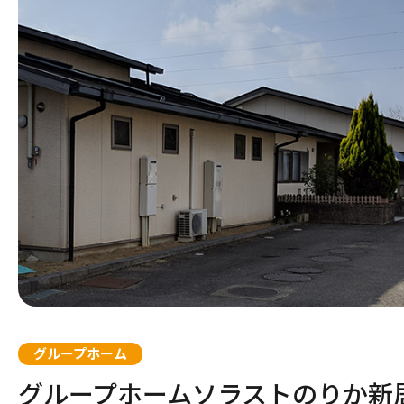
条件を変更する
地域
板橋区
四條畷市
流山市
さいたま市見沼区
川崎市高津区
清須市
京都市西京区
北相馬郡
西宮市
今治市
江戸川
高石市
市川市
川口市
相模原
名古屋
京都市
牛久市
神戸市
松山市
杉並区
堺市中区
千葉市中央区
さいたま市中央区
横浜市保土ヶ谷区
名古屋市千種区
京都市中京区
尼崎市
岐阜市
福山市
岡山市中区
古賀市
岩国市
高松市
別府市
太田市
桑名市
和歌山市
熊本市中央区
鹿児島市
甲府市
奈良市
台東区
大阪市
千葉市
さいた
横浜市
名古屋
京都市
神戸市
各務原
大竹市
福岡市
大分市
伊勢市
西之表
磯城郡
グループホーム
府中市
大阪市城東区
習志野市
熊谷市
川崎市麻生区
一宮市
明石市
広島市佐伯区
福岡市城南区
渋谷区
枚方市
鎌ヶ谷
鴻巣市
横浜市
名古屋
神戸市
広島市
大野城
グループホームソラストのりか新
国立市
堺市堺区
所沢市
横浜市都筑区
荒川区
門真市
八潮市
川崎市