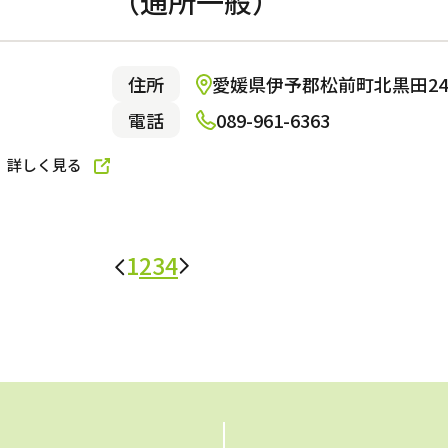
（通所一般）
住所
愛媛県伊予郡松前町北黒田242
電話
089-961-6363
詳しく見る
1
2
3
4