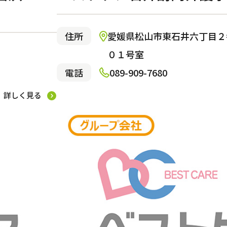
東住吉区
青葉区
大田区
堺市北区
横浜市旭区
品川区
堺市南区
区
平塚市
市
淀川区
豊島区
池田市
小金井市
柏原市
東村山市
武蔵村山市
住所
愛媛県松山市東石井六丁目２
市
町田市
三鷹市
０１号室
電話
089-909-7680
詳しく見る
サービス付き高齢者向け住宅
ウ