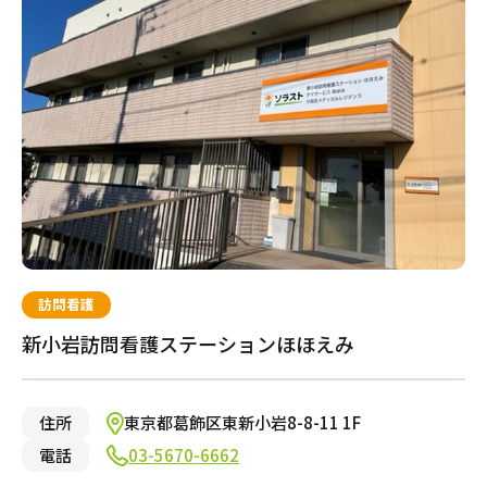
府中市
渋谷区
介護のガイド
小平市
練馬区
目黒区
国立市
自宅でサービスを受ける
介護のガイド
採用情報
荒川区
墨田区
江東区
北区
サービスの相談をする
東久留米市
新宿区
介護保険サービスについて
大田区
品川区
文京区
調布市
介護保険サービス利用の流れ
八王子市
豊島区
小金井市
中野区
介護お役立ちコラム「そらまめ＋」
日野市
多摩市
東村山市
武蔵村山市
訪問看護
中央区
狛江市
新小岩訪問看護ステーションほほえみ
東大和市
町田市
三鷹市
港区
四條畷市
流山市
さいたま市見沼区
川崎市高津区
清須市
京都市西京区
北相馬郡
西宮市
今治市
岐阜市
福山市
岡山市中区
古賀市
岩国市
高松市
別府市
太田市
桑名市
和歌山市
熊本市中央区
鹿児島市
甲府市
奈良市
高石市
市川市
川口市
相模原市南区
名古屋市中川区
京都市右京区
牛久市
神戸市須磨区
松山市
各務原市
大竹市
福岡市東区
大分市
伊勢市
西之表市
磯城郡
住所
東京都葛飾区東新小岩8-8-11 1F
大阪市鶴見区
船橋市
越谷市
川崎市幸区
名古屋市北区
京都市南区
龍ケ崎市
神戸市中央区
新居浜市
尾道市
宗像市
速見郡
宇陀市
河内長野市
松戸市
川越市
川崎市中原区
名古屋市名東区
向日市
日立市
神戸市長田区
伊予郡
広島市東区
福岡市早良区
宇佐市
大和郡山市
介護サービス
電話
03-5670-6662
守口市
千葉市美浜区
さいたま市緑区
川崎市宮前区
名古屋市中村区
京都市上京区
芦屋市
広島市安佐南区
福岡市南区
中津市
堺市中区
千葉市中央区
さいたま市中央区
横浜市保土ヶ谷区
名古屋市千種区
京都市中京区
尼崎市
広島市佐伯区
福岡市城南区