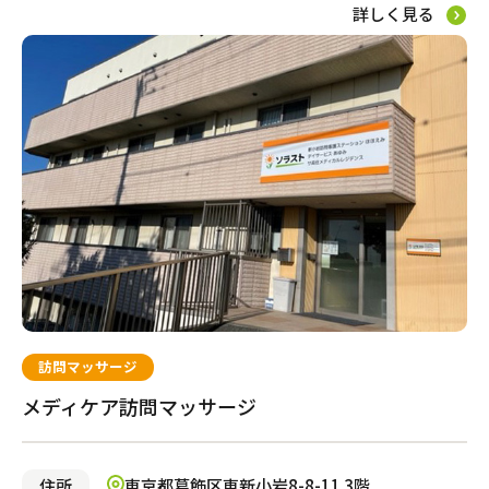
大阪市住之江区
千葉市若葉区
さいたま市南区
横浜市緑区
名古屋市西区
京都市伏見区
神戸市灘区
広島市南区
大野城市
大阪市住吉区
千葉市稲毛区
草加市
横浜市南区
名古屋市昭和区
京都市左京区
揖保郡
三原市
筑紫野市
詳しく見る
大阪市平野区
千葉市緑区
戸田市
大和市
みよし市
京都市山科区
神戸市西区
八尾市
野田市
さいたま市浦和区
川崎市多摩区
刈谷市
姫路市大津区
施設で暮らす
大阪市城東区
習志野市
熊谷市
川崎市麻生区
一宮市
明石市
枚方市
鎌ヶ谷市
鴻巣市
横浜市金沢区
名古屋市南区
神戸市東灘区
豊中市
柏市
春日部市
横浜市港北区
豊田市
神戸市兵庫区
茨木市
東松山市
横浜市瀬谷区
東海市
神戸市垂水区
空室ありの施設のみ表示する
東大阪市
朝霞市
横浜市泉区
川西市
堺市堺区
所沢市
横浜市都筑区
門真市
八潮市
川崎市川崎区
寝屋川市
さいたま市北区
茅ケ崎市
埼玉県さいたま市見沼
有料老人ホーム
大阪市旭区
横浜市西区
吹田市
横浜市鶴見区
区
大阪市北区
厚木市
大阪市東住吉区
横浜市青葉区
堺市北区
横浜市旭区
堺市南区
平塚市
岸和田市
相模原市中央区
大阪市西成区
サービス付き高齢者向け住宅
大阪市淀川区
池田市
柏原市
大阪市阿倍野区
グループホーム
訪問マッサージ
メディケア訪問マッサージ
都市型軽費老人ホーム（ケアハウス）
住所
東京都葛飾区東新小岩8-8-11 3階