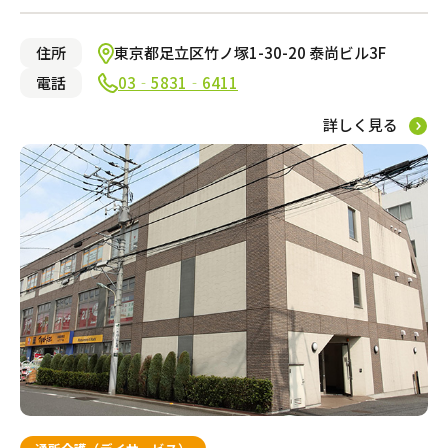
小規模多機能型居宅介護
住所
東京都足立区竹ノ塚1-30-20 泰尚ビル3F
電話
03‐5831‐6411
訪問看護
詳しく見る
訪問マッサージ
サービスの相談をする
居宅介護支援
福祉用具レンタル・販売