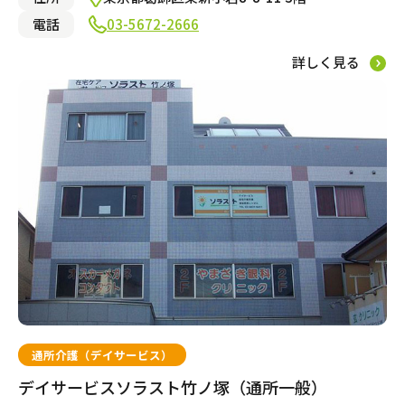
自宅から通う・泊まる
電話
03-5672-2666
詳しく見る
通所介護（デイサービス）
ショートステイ
小規模多機能型居宅介護
自宅でサービスを受ける
訪問介護
通所介護（デイサービス）
デイサービスソラスト竹ノ塚（通所一般）