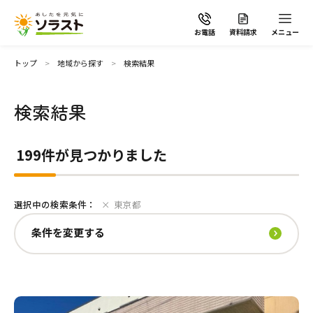
お電話
資料請求
メニュー
条件を変更する
トップ
地域から探す
検索結果
地域
検索結果
ソラストの想い
199件が見つかりました
介護サービスから探す
全選択
選択中の検索条件：
東京都
介護サービスから探す
地域から探す
板橋区
江戸川区
条件を変更する
葛飾区
世田谷区
足立区
杉並区
施設で暮らす
よくあるご質問
台東区
昭島市
国分寺市
立川市
自宅から通う・泊まる