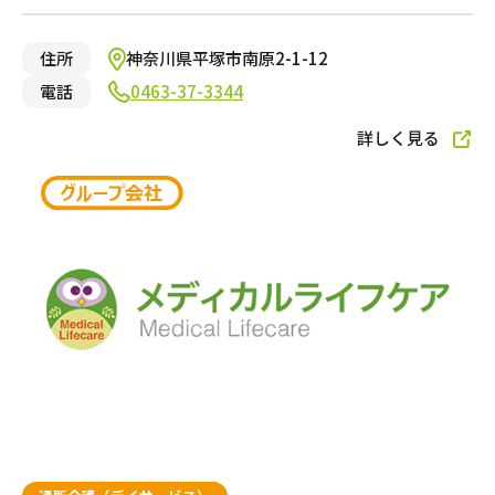
訪問マッサージ
住所
神奈川県平塚市南原2-1-12
電話
0463-37-3344
サービスの相談をする
詳しく見る
居宅介護支援
福祉用具レンタル・販売
この条件で絞り込む