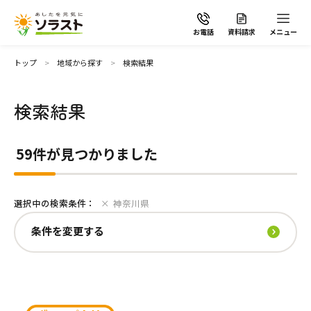
お電話
資料請求
メニュー
条件を変更する
トップ
地域から探す
検索結果
地域
検索結果
ソラストの想い
59件が見つかりました
介護サービスから探す
全選択
選択中の検索条件：
神奈川県
介護サービスから探す
地域から探す
板橋区
四條畷市
流山市
さいたま市見沼区
川崎市高津区
江戸川区
高石市
市川市
川口市
相模原市南区
条件を変更する
葛飾区
大阪市鶴見区
船橋市
越谷市
川崎市幸区
世田谷区
河内長野市
松戸市
川越市
川崎市中原区
足立区
守口市
千葉市美浜区
さいたま市緑区
川崎市宮前区
杉並区
堺市中区
千葉市中央区
さいたま市中央区
横浜市保土ヶ谷区
施設で暮らす
よくあるご質問
台東区
大阪市住之江区
千葉市若葉区
さいたま市南区
横浜市緑区
昭島市
大阪市住吉区
千葉市稲毛区
草加市
横浜市南区
国分寺市
大阪市平野区
千葉市緑区
戸田市
大和市
立川市
八尾市
野田市
さいたま市浦和区
川崎市多摩区
自宅から通う・泊まる