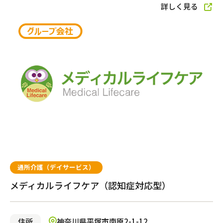
詳しく見る
サービス付き高齢者向け住宅
グループホーム
都市型軽費老人ホーム（ケアハウス）
自宅から通う・泊まる
通所介護（デイサービス）
通所介護（デイサービス）
メディカルライフケア（認知症対応型）
ショートステイ
住所
神奈川県平塚市南原2-1-12