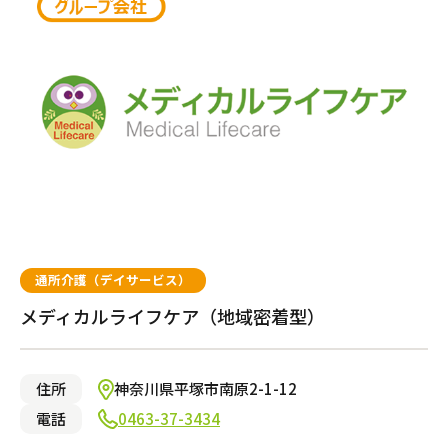
府中市
大阪市城東区
習志野市
熊谷市
川崎市麻生区
渋谷区
枚方市
鎌ヶ谷市
鴻巣市
横浜市金沢区
介護のガイド
小平市
豊中市
柏市
春日部市
横浜市港北区
練馬区
茨木市
東松山市
横浜市瀬谷区
目黒区
東大阪市
朝霞市
横浜市泉区
国立市
堺市堺区
所沢市
横浜市都筑区
自宅でサービスを受ける
介護のガイド
採用情報
荒川区
門真市
八潮市
川崎市川崎区
墨田区
寝屋川市
さいたま市北区
茅ケ崎市
埼玉県さいたま市見沼
江東区
大阪市旭区
横浜市西区
北区
吹田市
横浜市鶴見区
サービスの相談をする
区
東久留米市
大阪市北区
厚木市
新宿区
大阪市東住吉区
横浜市青葉区
介護保険サービスについて
大田区
堺市北区
横浜市旭区
品川区
堺市南区
平塚市
文京区
岸和田市
相模原市中央区
調布市
大阪市西成区
介護保険サービス利用の流れ
八王子市
大阪市淀川区
清須市
京都市西京区
北相馬郡
西宮市
今治市
岐阜市
福山市
岡山市中区
古賀市
岩国市
高松市
別府市
太田市
桑名市
和歌山市
熊本市中央区
鹿児島市
甲府市
奈良市
豊島区
池田市
名古屋市中川区
京都市右京区
牛久市
神戸市須磨区
松山市
各務原市
大竹市
福岡市東区
大分市
伊勢市
西之表市
磯城郡
小金井市
柏原市
名古屋市北区
京都市南区
龍ケ崎市
神戸市中央区
新居浜市
尾道市
宗像市
速見郡
宇陀市
中野区
大阪市阿倍野区
名古屋市名東区
向日市
日立市
神戸市長田区
伊予郡
広島市東区
福岡市早良区
宇佐市
大和郡山市
介護サービス
介護お役立ちコラム「そらまめ＋」
日野市
名古屋市中村区
京都市上京区
芦屋市
広島市安佐南区
福岡市南区
中津市
多摩市
名古屋市千種区
京都市中京区
尼崎市
広島市佐伯区
福岡市城南区
東村山市
名古屋市西区
京都市伏見区
神戸市灘区
広島市南区
大野城市
武蔵村山市
名古屋市昭和区
京都市左京区
揖保郡
三原市
筑紫野市
通所介護（デイサービス）
中央区
みよし市
京都市山科区
神戸市西区
狛江市
刈谷市
姫路市大津区
メディカルライフケア（地域密着型）
施設で暮らす
東大和市
一宮市
明石市
町田市
名古屋市南区
神戸市東灘区
三鷹市
豊田市
神戸市兵庫区
港区
東海市
神戸市垂水区
空室ありの施設のみ表示する
川西市
住所
神奈川県平塚市南原2-1-12
電話
0463-37-3434
有料老人ホーム