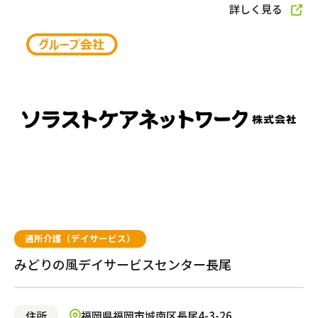
詳しく見る
自宅から通う・泊まる
通所介護（デイサービス）
ショートステイ
小規模多機能型居宅介護
通所介護（デイサービス）
みどりの風デイサービスセンター長尾
自宅でサービスを受ける
訪問介護
住所
福岡県福岡市城南区長尾4-3-26