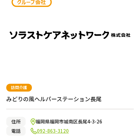
府中市
大阪市城東区
習志野市
熊谷市
川崎市麻生区
一宮市
明石市
速見郡
宇陀市
渋谷区
枚方市
鎌ヶ谷市
鴻巣市
横浜市金沢区
名古屋市南区
神戸市東灘区
宇佐市
大和郡山市
介護のガイド
介護サービス
小平市
豊中市
柏市
春日部市
横浜市港北区
豊田市
神戸市兵庫区
中津市
練馬区
茨木市
東松山市
横浜市瀬谷区
東海市
神戸市垂水区
目黒区
東大阪市
朝霞市
横浜市泉区
川西市
国立市
堺市堺区
所沢市
横浜市都筑区
自宅でサービスを受ける
介護のガイド
採用情報
荒川区
門真市
八潮市
川崎市川崎区
墨田区
寝屋川市
さいたま市北区
茅ケ崎市
施設で暮らす
埼玉県さいたま市見沼
江東区
大阪市旭区
横浜市西区
北区
吹田市
横浜市鶴見区
サービスの相談をする
区
東久留米市
大阪市北区
厚木市
新宿区
大阪市東住吉区
横浜市青葉区
介護保険サービスについて
空室ありの施設のみ表示する
大田区
堺市北区
横浜市旭区
品川区
堺市南区
平塚市
文京区
岸和田市
相模原市中央区
調布市
大阪市西成区
介護保険サービス利用の流れ
有料老人ホーム
八王子市
大阪市淀川区
豊島区
池田市
小金井市
柏原市
中野区
大阪市阿倍野区
介護お役立ちコラム「そらまめ＋」
日野市
多摩市
東村山市
武蔵村山市
訪問介護
サービス付き高齢者向け住宅
中央区
狛江市
みどりの風ヘルパーステーション長尾
東大和市
町田市
三鷹市
港区
グループホーム
住所
福岡県福岡市城南区長尾4-3-26
電話
092-863-3120
都市型軽費老人ホーム（ケアハウス）