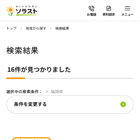
お電話
資料請求
メニュー
条件を変更する
トップ
地域から探す
検索結果
地域
検索結果
ソラストの想い
16件が見つかりました
介護サービスから探す
全選択
選択中の検索条件：
福岡県
介護サービスから探す
地域から探す
板橋区
四條畷市
流山市
さいたま市見沼区
川崎市高津区
清須市
京都市西京区
北相馬郡
西宮市
今治市
岐阜市
福山市
岡山市中区
古賀市
江戸川区
高石市
市川市
川口市
相模原市南区
名古屋市中川区
京都市右京区
牛久市
神戸市須磨区
松山市
各務原市
大竹市
福岡市東区
条件を変更する
葛飾区
大阪市鶴見区
船橋市
越谷市
川崎市幸区
名古屋市北区
京都市南区
龍ケ崎市
神戸市中央区
新居浜市
尾道市
宗像市
世田谷区
河内長野市
松戸市
川越市
川崎市中原区
名古屋市名東区
向日市
日立市
神戸市長田区
伊予郡
広島市東区
福岡市早良区
足立区
守口市
千葉市美浜区
さいたま市緑区
川崎市宮前区
名古屋市中村区
京都市上京区
芦屋市
広島市安佐南区
福岡市南区
杉並区
堺市中区
千葉市中央区
さいたま市中央区
横浜市保土ヶ谷区
名古屋市千種区
京都市中京区
尼崎市
広島市佐伯区
福岡市城南区
施設で暮らす
よくあるご質問
台東区
大阪市住之江区
千葉市若葉区
さいたま市南区
横浜市緑区
名古屋市西区
京都市伏見区
神戸市灘区
広島市南区
大野城市
昭島市
大阪市住吉区
千葉市稲毛区
草加市
横浜市南区
名古屋市昭和区
京都市左京区
揖保郡
三原市
筑紫野市
国分寺市
大阪市平野区
千葉市緑区
戸田市
大和市
みよし市
京都市山科区
神戸市西区
岩国市
高松市
別府市
太田市
桑名市
和歌山市
熊本市中央区
鹿児島市
甲府市
奈良市
立川市
八尾市
野田市
さいたま市浦和区
川崎市多摩区
刈谷市
姫路市大津区
大分市
伊勢市
西之表市
磯城郡
自宅から通う・泊まる