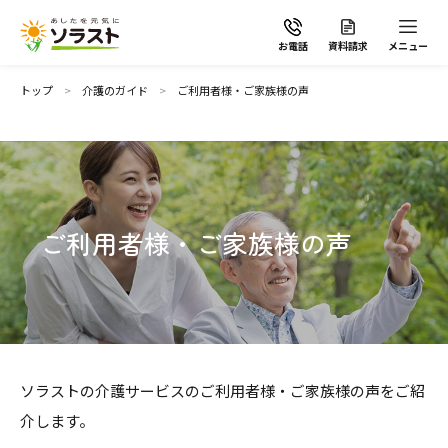
お電話
資料請求
メニュー
トップ
介護のガイド
ご利用者様・ご家族様の声
ソラストの想い
ご利用者様・ご家族様の声
介護サービスから探す
介護サービスから探す
地域から探す
施設で暮らす
ソラストの介護サービスのご利用者様・ご家族様の声をご紹
よくあるご質問
介します。
自宅から通う・泊まる