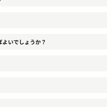
あるナースコールで緊急時に対応いたします。
ばよいでしょうか？
ご連絡ください。
き、納得いただいたうえでご入居いただくことをお勧め
対象です。
しくは在宅サービス等を利用して、自立した日常生活を
もございます。