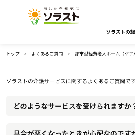
介護サービスから探す
介護のガイド
施設で暮らす
介護保険サービスについて
自宅から通う・
介護保険サ
ソラストの想
トップ
よくあるご質問
都市型軽費老人ホーム（ケア
ソラストの介護サービスに関するよくあるご質問で
どのようなサービスを受けられますか
お食事をはじめ、日常生活の見守り、生活相談など
具合が悪くなったときが心配なのですが
入居者様の日常の健康管理は、ホームスタッフ全員