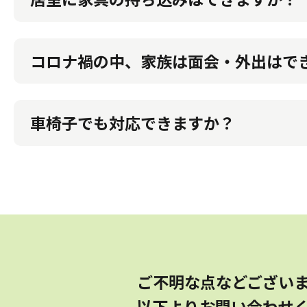
ご自宅でお使いの家具をお持込いただけます。
箪笥などは地震対策が必要になります。持ち込みが
コロナ禍の中、家族は面会・外出はで
感染の拡大状況によっては面会、外出を制限してい
事前に申し出のうえ少人数、短時間でお願いしてお
車椅子でも対応できますか？
バリアフリー仕様になっておりますので、安心してお
ご不明な点などござい
以下よりお問い合わせ