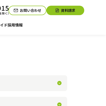
お問い合わせ
資料請求
介護お役立ちコラム「そらまめ＋」
サービスの相談をする
イド
採用情報
的な訪問診療や緊急時の相談対応な