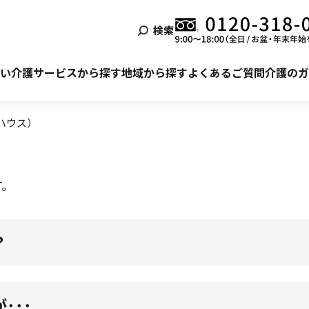
検索
泊まる
ービス利用の流れ
自宅でサービスを受ける
ご利用者様・ご家族様の声
い
介護サービスから探す
地域から探す
よくあるご質問
介護のガ
ハウス）
す。
？
が受けられます。
･･･
で行います。ホームごとに協力医療機関と連携し、定期