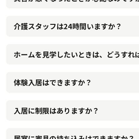
どを行っています。
介護スタッフは24時間いますか？
夜間についてもスタッフがおりますので、各部屋に
ホームを見学したいときは、どうすれ
お電話または見学予約フォームにてご希望の日時を
体験入居はできますか？
体験していただけます。実際の暮らしを体験いただ
さい。
施設の所在地と同じ市区町村の住民票を有する方が
入居に制限はありますか？
60歳以上の方で、自立して日常生活ができる方、も
けます。常時介護が必要な方はご利用が難しい場合
居室に家具の持ち込みはできますか？