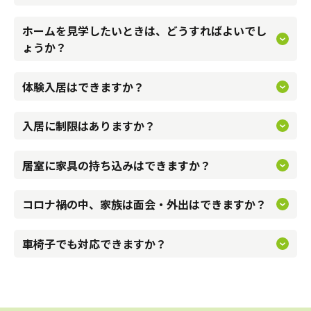
けますので、安心してお過ごしいただけます。
ホームを見学したいときは、どうすればよいでし
お電話または見学予約フォームにてご希望の日時をご連絡く
ょうか？
体験していただけます。実際の暮らしを体験いただき、納得
ださい。
いただいたうえでご入居いただくことをお勧めしております
体験入居はできますか？
ので、是非ご利用ください。
介護保険被保険者証をお持ちであればご入居いただけます。
入居に制限はありますか？
ご自宅でお使いの家具をお持込いただけます。
自立の方の入居も可能です。
感染の拡大状況によっては面会、外出を制限している場合が
箪笥などは地震対策が必要になります。持ち込みが難しい家
居室に家具の持ち込みはできますか？
ございます。
具もありますので、施設にお問い合わせ下さい。
事前に申し出のうえ少人数、短時間でお願いしておりますが
コロナ禍の中、家族は面会・外出はできますか？
感染拡大状況によってはお断りする場合もございます。
バリアフリー仕様になっておりますので、安心してお過ごし
車椅子でも対応できますか？
頂けます。