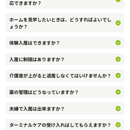
入居者様お一人おひとりの心身状態をお伺いし、個別に対応
介護のガイド
応できますか？
させていただきます。
自宅でサービスを受ける
ホームを見学したいときは、どうすればよいでし
介護のガイド
採用情報
お電話または見学予約フォームにてご希望の日時をご連絡く
ょうか？
体験していただけます。実際の暮らしを体験いただき、納得
ださい。
サービスの相談をする
介護保険サービスについて
いただいたうえでご入居いただくことをお勧めしております
体験入居はできますか？
介護保険被保険者証をお持ちであればご入居いただけます。
ので、是非ご利用ください。
介護保険サービス利用の流れ
一部施設では自立の方の入居も可能でございますので、詳し
入居に制限はありますか？
くは各施設へお問い合わせください。
介護お役立ちコラム「そらまめ＋」
弊社のホームではそのようなことはございませんのでご安心
介護度が上がると退居しなくてはいけませんか？
ください。
薬の管理はどうなっていますか？
もちろん可能です。
看護師が管理をし、ご本人様へ配布致します。
二人部屋のある施設もございますので、お問い合わせ下さ
夫婦で入居は出来ますか？
い。
ご要望に応じて医師と連携し、できるだけ希望に添えるよう
ターミナルケアの受け入れはしてもらえますか？
ご自宅でお使いの家具をお持込いただけます。