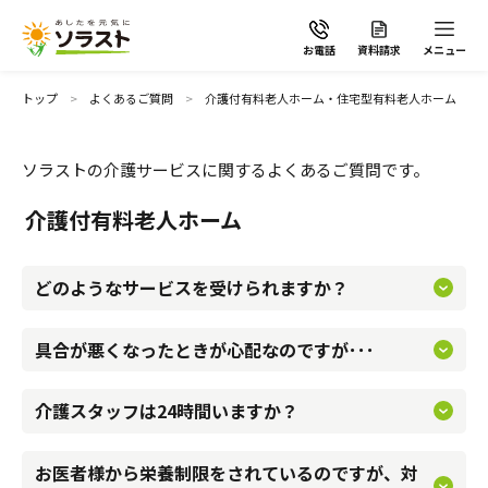
お電話
資料請求
メニュー
トップ
よくあるご質問
介護付有料老人ホーム・住宅型有料老人ホーム
ソラストの介護サービスに関するよくあるご質問です。
入居者様の心身状態、生活歴を丁寧にお伺いし、ホームのケ
ソラストの想い
介護付有料老人ホーム
アマネジャーがケアプランを作成いたします。食事・入浴・
排泄等の介助、健康管理など、入居者様お一人おひとりの心
介護サービスから探す
どのようなサービスを受けられますか？
入居者様の日常の健康管理は、ホームスタッフ全員で行いま
身状態に合ったサービスを提供いたします。
す。主治医またはホームごとに協力医療機関と連携し、定期
具合が悪くなったときが心配なのですが･･･
介護サービスから探す
地域から探す
介護スタッフは365日24時間常駐しています。必要に応じて
的な訪問診療や緊急時の相談対応などを行っています。
夜間も巡回を行い、居室内の緊急コールでスタッフが駆けつ
介護スタッフは24時間いますか？
施設で暮らす
よくあるご質問
けますので、安心してお過ごしいただけます。
お医者様から栄養制限をされているのですが、対
自宅から通う・泊まる