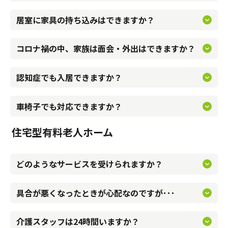
ご相談させていただきます。
感染の拡大状況によっては面会、外出を制限している場合が
箪笥などは地震対策が必要になります。持ち込みが難しい家
居室に家具の持ち込みはできますか？
ございます。
具もありますので、施設にお問い合わせ下さい。
事前に申し出のうえ少人数、短時間でお願いしておりますが
コロナ禍の中、家族は面会・外出はできますか？
感染拡大状況によってはお断りする場合もございます。
可能でございますが、ホームの状況や身体状態によりご入居
認知症でも入居できますか？
いただけない場合もございますのでご相談下さい。
バリアフリー仕様になっておりますので、安心してお過ごし
車椅子でも対応できますか？
頂けます。
住宅型有料老人ホーム
生活援助や緊急時の対応、レクリエーションが受けられ、介
護が必要な場合は、外部サービスを利用しながら生活できま
どのようなサービスを受けられますか？
入居者様の日常の健康管理は、ホームスタッフ全員で行いま
す。
す。ホームごとに協力医療機関と連携し、定期的な訪問診療
具合が悪くなったときが心配なのですが･･･
介護スタッフは365日24時間常駐しています。必要に応じて
や緊急時の相談対応などを行っています。
夜間も巡回を行い、居室内の緊急コールでスタッフが駆けつ
介護スタッフは24時間いますか？