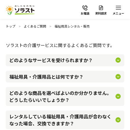
お電話
資料請求
メニュー
トップ
よくあるご質問
福祉用具レンタル・販売
ソラストの介護サービスに関するよくあるご質問です。
一人ひとりの暮らし方やご要望に合わせて、最適な福祉用具
ソラストの想い
をご提案。住み慣れた我が家や地域で、毎日をより快適に、
どのようなサービスを受けられますか？
身体機能が低下した方、あるいは障害者が日常生活を営むう
いきいきと過ごせるようにサポートします。
えで役に立つ便利な用具のことです。
介護サービスから探す
福祉用具・介護用品とは何ですか？
介護者の負担を軽減してくれるものもございます。
福祉用具専門相談員の資格を持った社員が、ご利用者やご家
どのような商品を選べばよいのか分かりません。
介護サービスから探す
地域から探す
族の希望を伺いながら、適切な福祉用具・介護用品をご提案
どうしたらいいでしょうか？
いたします。
施設で暮らす
よくあるご質問
レンタルしている福祉用具・介護用品が合わなく
交換できます。その時々の状況に合わせて福祉用具・介護用
なった場合、交換できますか？
自宅から通う・泊まる
品を交換できるのもレンタルの良さです。