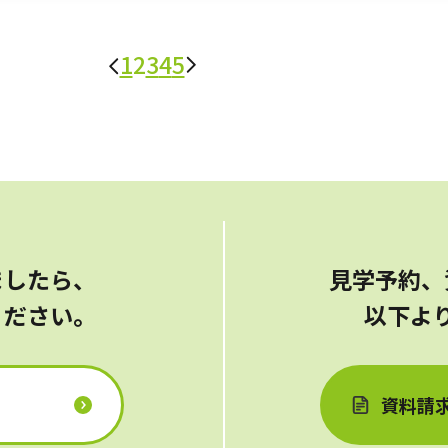
1
2
3
4
5
ましたら、
見学予約、
ください。
以下よ
資料請