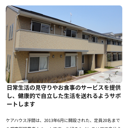
介護のガイド
自宅でサービスを受ける
介護のガイド
採用情報
サービスの相談をする
介護保険サービスについて
介護保険サービス利用の流れ
介護お役立ちコラム「そらまめ＋」
日常生活の見守りやお食事のサービスを提供
し、健康的で自立した生活を送れるようサポ
ートします
ケアハウス浮間は、2013年6月に開設された、定員20名まで