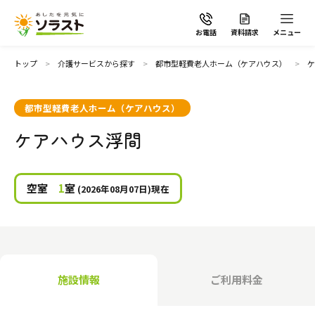
お電話
資料請求
メニュー
トップ
介護サービスから探す
都市型軽費老人ホーム（ケアハウス）
ケ
都市型軽費老人ホーム（ケアハウス）
ケアハウス浮間
ソラストの想い
介護サービスから探す
空室
1
室
(2026年08月07日)現在
介護サービスから探す
地域から探す
施設で暮らす
よくあるご質問
施設情報
ご利用料金
自宅から通う・泊まる