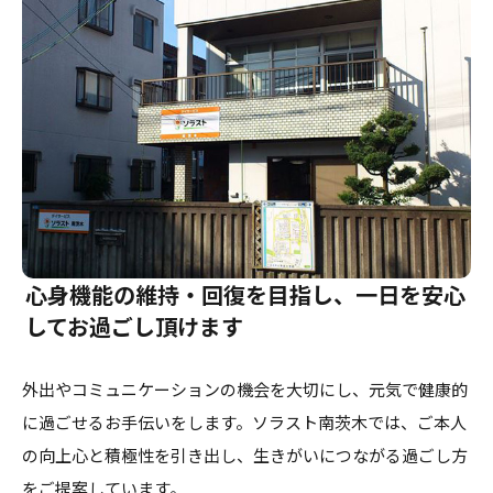
介護のガイド
自宅でサービスを受ける
介護のガイド
採用情報
サービスの相談をする
介護保険サービスについて
介護保険サービス利用の流れ
介護お役立ちコラム「そらまめ＋」
心身機能の維持・回復を目指し、一日を安心
してお過ごし頂けます
外出やコミュニケーションの機会を大切にし、元気で健康的
に過ごせるお手伝いをします。ソラスト南茨木では、ご本人
の向上心と積極性を引き出し、生きがいにつながる過ごし方
をご提案しています。