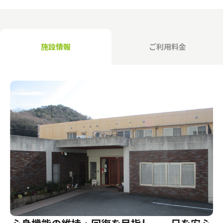
介護のガイド
自宅でサービスを受ける
介護のガイド
採用情報
施設情報
ご利用料金
サービスの相談をする
介護保険サービスについて
介護保険サービス利用の流れ
介護お役立ちコラム「そらまめ＋」