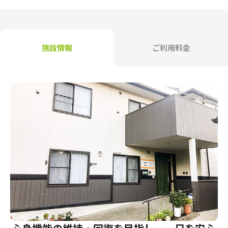
介護のガイド
自宅でサービスを受ける
介護のガイド
採用情報
施設情報
ご利用料金
サービスの相談をする
介護保険サービスについて
介護保険サービス利用の流れ
介護お役立ちコラム「そらまめ＋」