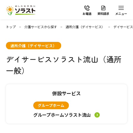
お電話
資料請求
メニュー
トップ
介護サービスから探す
通所介護（デイサービス）
デイサービス
通所介護（デイサービス）
デイサービスソラスト流山（通所
ソラストの想い
一般）
介護サービスから探す
併設サービス
介護サービスから探す
地域から探す
グループホーム
施設で暮らす
グループホームソラスト流山
よくあるご質問
自宅から通う・泊まる