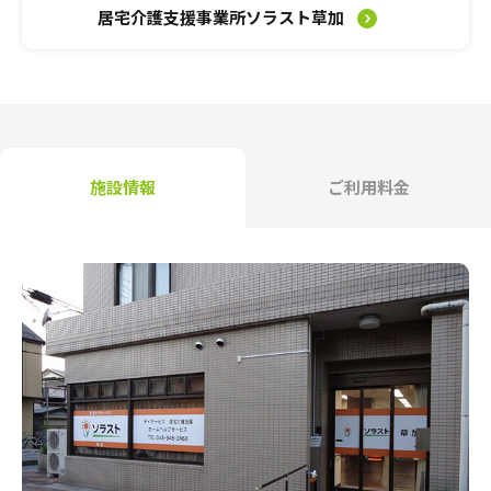
介護のガイド
居宅介護支援事業所ソラスト草加
自宅でサービスを受ける
介護のガイド
採用情報
サービスの相談をする
介護保険サービスについて
施設情報
ご利用料金
介護保険サービス利用の流れ
介護お役立ちコラム「そらまめ＋」