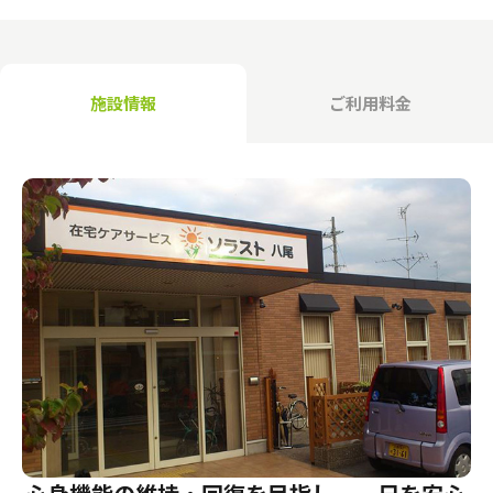
介護のガイド
自宅でサービスを受ける
介護のガイド
採用情報
施設情報
ご利用料金
サービスの相談をする
介護保険サービスについて
介護保険サービス利用の流れ
介護お役立ちコラム「そらまめ＋」