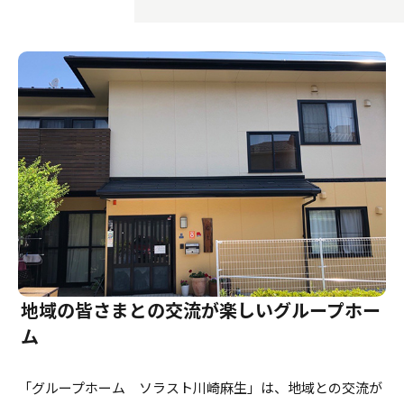
介護のガイド
自宅でサービスを受ける
介護のガイド
採用情報
サービスの相談をする
介護保険サービスについて
介護保険サービス利用の流れ
介護お役立ちコラム「そらまめ＋」
地域の皆さまとの交流が楽しいグループホー
ム
「グループホーム ソラスト川崎麻生」は、地域との交流が