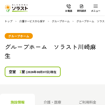
お電話
資料請求
メニュー
トップ
介護サービスから探す
グループホーム
グループホーム ソラス
グループホーム
グループホーム ソラスト川崎麻
ソラストの想い
生
介護サービスから探す
空室
1
室
(2026年08月07日)現在
介護サービスから探す
地域から探す
施設で暮らす
よくあるご質問
施設情報
介護・医療
ご利用料金
自宅から通う・泊まる