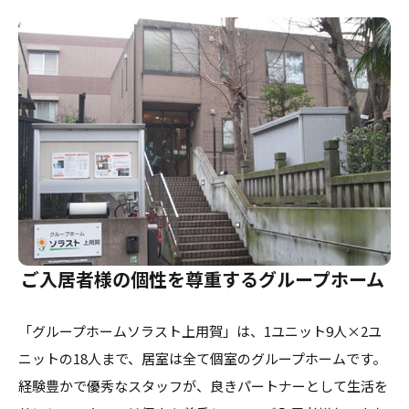
介護のガイド
自宅でサービスを受ける
介護のガイド
採用情報
サービスの相談をする
介護保険サービスについて
介護保険サービス利用の流れ
介護お役立ちコラム「そらまめ＋」
ご入居者様の個性を尊重するグループホーム
「グループホームソラスト上用賀」は、1ユニット9人×2ユ
ニットの18人まで、居室は全て個室のグループホームです。
経験豊かで優秀なスタッフが、良きパートナーとして生活を