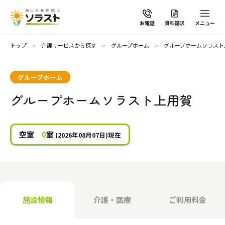
お電話
資料請求
メニュー
トップ
介護サービスから探す
グループホーム
グループホームソラスト
グループホーム
グループホームソラスト上用賀
ソラストの想い
介護サービスから探す
空室
0
室
(2026年08月07日)現在
介護サービスから探す
地域から探す
施設で暮らす
よくあるご質問
施設情報
介護・医療
ご利用料金
自宅から通う・泊まる