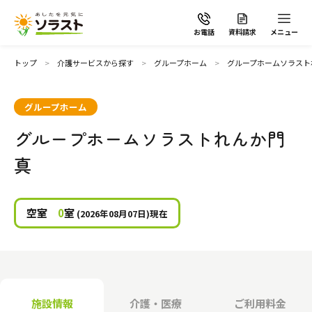
お電話
資料請求
メニュー
トップ
介護サービスから探す
グループホーム
グループホームソラスト
グループホーム
グループホームソラストれんか門
ソラストの想い
真
介護サービスから探す
空室
0
室
(2026年08月07日)現在
介護サービスから探す
地域から探す
施設で暮らす
よくあるご質問
施設情報
介護・医療
ご利用料金
自宅から通う・泊まる