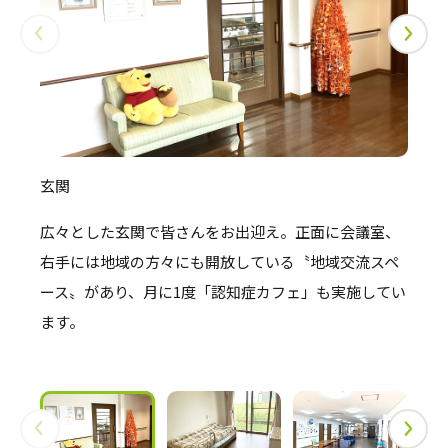
玄関
居
広々とした玄関で皆さんをお出迎え。正面に会議室、
介
右手には地域の方々にも開放している〝地域交流スペ
ご
ース〟があり、月に1度「認知症カフェ」も実施してい
い
ます。