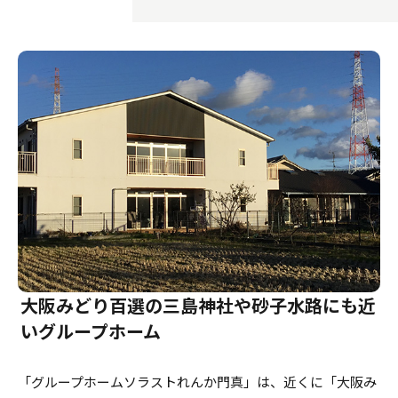
介護のガイド
自宅でサービスを受ける
介護のガイド
採用情報
サービスの相談をする
介護保険サービスについて
介護保険サービス利用の流れ
介護お役立ちコラム「そらまめ＋」
大阪みどり百選の三島神社や砂子水路にも近
いグループホーム
「グループホームソラストれんか門真」は、近くに「大阪み