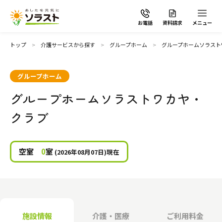
お電話
資料請求
メニュー
トップ
介護サービスから探す
グループホーム
グループホームソラスト
グループホーム
グループホームソラストワカヤ・
ソラストの想い
クラブ
介護サービスから探す
空室
0
室
(2026年08月07日)現在
介護サービスから探す
地域から探す
施設で暮らす
よくあるご質問
施設情報
介護・医療
ご利用料金
自宅から通う・泊まる