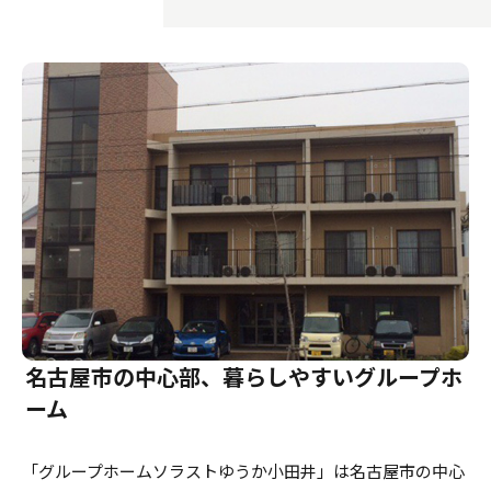
介護のガイド
自宅でサービスを受ける
介護のガイド
採用情報
サービスの相談をする
介護保険サービスについて
介護保険サービス利用の流れ
介護お役立ちコラム「そらまめ＋」
名古屋市の中心部、暮らしやすいグループホ
ーム
「グループホームソラストゆうか小田井」は名古屋市の中心