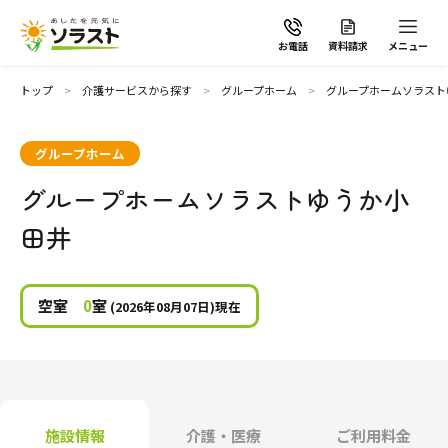
お電話
資料請求
メニュー
トップ
介護サービスから探す
グループホーム
グループホームソラスト
グループホーム
グループホームソラストゆうか小
ソラストの想い
田井
介護サービスから探す
空室
0
室
(2026年08月07日)現在
介護サービスから探す
地域から探す
施設で暮らす
よくあるご質問
施設情報
介護・医療
ご利用料金
自宅から通う・泊まる