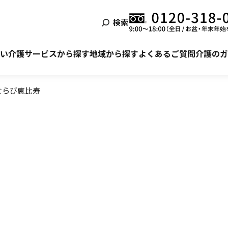
検索
泊まる
ービス利用の流れ
自宅でサービスを受ける
ご利用者様・ご家族様の声
い
介護サービスから探す
地域から探す
よくあるご質問
介護のガ
せらび恵比寿