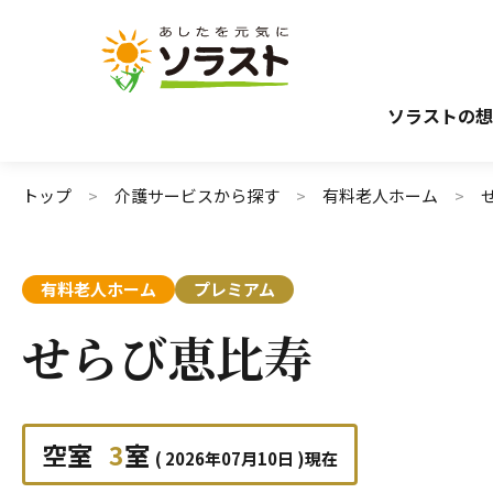
介護サービスから探す
介護のガイド
施設で暮らす
介護保険サービスについて
自宅から通う・
介護保険サ
ソラストの想
トップ
介護サービスから探す
有料老人ホーム
有料老人ホーム
プレミアム
せらび恵比寿
空室
3
室
( 2026年07月10日 )現在