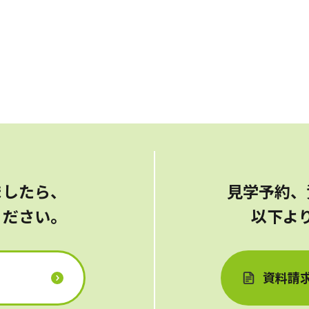
ましたら、
見学予約、
ください。
以下よ
資料請