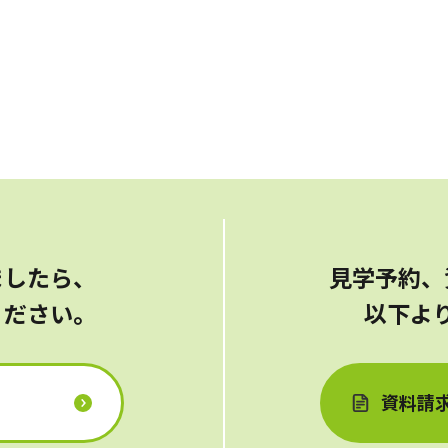
ましたら、
見学予約、
ください。
以下よ
資料請