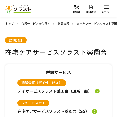
お電話
資料請求
メニュー
トップ
介護サービスから探す
訪問介護
在宅ケアサービスソラスト薬園
訪問介護
在宅ケアサービスソラスト薬園台
ソラストの想い
介護サービスから探す
併設サービス
通所介護（デイサービス）
介護サービスから探す
地域から探す
デイサービスソラスト薬園台（通所一般）
施設で暮らす
よくあるご質問
ショートステイ
在宅ケアサービスソラスト薬園台（SS）
自宅から通う・泊まる