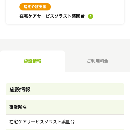
介護のガイド
居宅介護支援
在宅ケアサービスソラスト薬園台
自宅でサービスを受ける
介護のガイド
採用情報
サービスの相談をする
介護保険サービスについて
介護保険サービス利用の流れ
施設情報
ご利用料金
介護お役立ちコラム「そらまめ＋」
施設情報
事業所名
在宅ケアサービスソラスト薬園台