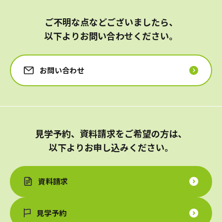
荒川区
門真市
八潮市
川崎市川崎区
墨田区
寝屋川市
さいたま市北区
茅ケ崎市
ご不明な点などございましたら、
江東区
大阪市旭区
横浜市西区
北区
吹田市
横浜市鶴見区
東久留米市
大阪市北区
厚木市
新宿区
大阪市東住吉区
横浜市青葉区
以下よりお問い合わせください。
大田区
堺市北区
横浜市旭区
品川区
堺市南区
平塚市
文京区
岸和田市
相模原市中央区
調布市
大阪市西成区
お問い合わせ
八王子市
大阪市淀川区
中野区
池田市
日野市
柏原市
多摩市
大阪市阿倍野区
東村山市
武蔵村山市
中央区
狛江市
東大和市
豊島区
見学予約、資料請求をご希望の方は、
町田市
三鷹市
小金井市
以下よりお申し込みください。
港区
資料請求
見学予約