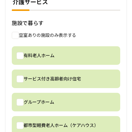
介護サービス
介護のガイド
自宅でサービスを受ける
介護のガイド
採用情報
施設で暮らす
サービスの相談をする
空室ありの施設のみ表示する
介護保険サービスについて
有料老人ホーム
介護保険サービス利用の流れ
介護お役立ちコラム「そらまめ＋」
サービス付き高齢者向け住宅
グループホーム
都市型軽費老人ホーム（ケアハウス）