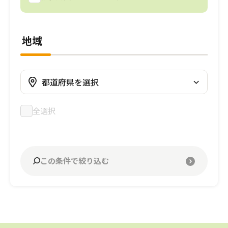
地域
全選択
板橋区
四條畷市
流山市
さいたま市見沼区
川崎市高津区
清須市
京都市西京区
北相馬郡
西宮市
今治市
岐阜市
福山市
岡山市中区
古賀市
岩国市
高松市
別府市
太田市
桑名市
和歌山市
熊本市中央区
鹿児島市
甲府市
奈良市
江戸川区
高石市
市川市
川口市
相模原市南区
名古屋市中川区
京都市右京区
牛久市
神戸市須磨区
松山市
各務原市
大竹市
福岡市東区
大分市
伊勢市
西之表市
磯城郡
葛飾区
大阪市鶴見区
船橋市
越谷市
川崎市幸区
名古屋市北区
京都市南区
龍ケ崎市
神戸市中央区
新居浜市
尾道市
宗像市
速見郡
宇陀市
世田谷区
河内長野市
松戸市
川越市
川崎市中原区
名古屋市名東区
向日市
日立市
神戸市長田区
伊予郡
広島市東区
福岡市早良区
宇佐市
大和郡山市
この条件で絞り込む
足立区
守口市
千葉市美浜区
さいたま市緑区
川崎市宮前区
名古屋市中村区
京都市上京区
芦屋市
広島市安佐南区
福岡市南区
中津市
杉並区
堺市中区
千葉市中央区
さいたま市中央区
横浜市保土ヶ谷区
名古屋市千種区
京都市中京区
尼崎市
広島市佐伯区
福岡市城南区
台東区
大阪市住之江区
千葉市若葉区
さいたま市南区
横浜市緑区
名古屋市西区
京都市伏見区
神戸市灘区
広島市南区
大野城市
昭島市
大阪市住吉区
千葉市稲毛区
草加市
横浜市南区
名古屋市昭和区
京都市左京区
揖保郡
三原市
筑紫野市
国分寺市
大阪市平野区
千葉市緑区
戸田市
大和市
みよし市
京都市山科区
神戸市西区
立川市
八尾市
野田市
さいたま市浦和区
川崎市多摩区
刈谷市
姫路市大津区
府中市
大阪市城東区
習志野市
熊谷市
川崎市麻生区
一宮市
明石市
渋谷区
枚方市
鎌ヶ谷市
鴻巣市
横浜市金沢区
名古屋市南区
神戸市東灘区
小平市
豊中市
柏市
春日部市
横浜市港北区
豊田市
神戸市兵庫区
練馬区
茨木市
東松山市
横浜市瀬谷区
東海市
神戸市垂水区
目黒区
東大阪市
朝霞市
横浜市泉区
川西市
国立市
堺市堺区
所沢市
横浜市都筑区