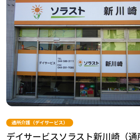
条件を変更する
地域
板橋区
四條畷市
流山市
さいたま市見沼区
川崎市高津区
江戸川
高石市
市川市
川口市
相模原
杉並区
堺市中区
千葉市中央区
さいたま市中央区
横浜市保土ヶ谷区
台東区
大阪市
千葉市
さいた
横浜市
府中市
大阪市城東区
習志野市
熊谷市
川崎市麻生区
渋谷区
枚方市
鎌ヶ谷
鴻巣市
横浜市
国立市
堺市堺区
所沢市
横浜市都筑区
荒川区
門真市
八潮市
川崎市
通所介護（デイサービス）
東久留米市
大阪市北区
厚木市
新宿区
大阪市
横浜市
デイサービスソラスト新川崎（通
調布市
大阪市西成区
清須市
京都市西京区
北相馬郡
西宮市
今治市
岐阜市
福山市
岡山市中区
古賀市
岩国市
高松市
別府市
太田市
桑名市
和歌山市
熊本市中央区
鹿児島市
甲府市
奈良市
八王子
大阪市
名古屋
京都市
牛久市
神戸市
松山市
各務原
大竹市
福岡市
大分市
伊勢市
西之表
磯城郡