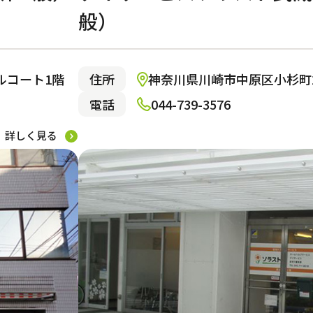
市西区
伏見区
灘区
南区
市
東村山市
名古屋市昭和区
京都市左京区
揖保郡
三原市
筑紫野市
武蔵村山市
みよし市
京都市山科区
神戸市西区
般）
市
市南区
東灘区
町田市
豊田市
神戸市兵庫区
三鷹市
東海市
神戸市垂水区
ールコート1階
住所
神奈川県川崎市中原区小杉町2-2
電話
044-739-3576
詳しく見る
サービス付き高齢者向け住宅
ウ