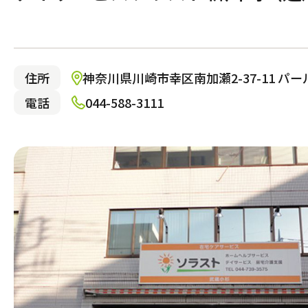
日野市
名古屋市千種区
京都市中京区
尼崎市
広島市佐伯区
福岡市城南区
多摩市
名古屋
京都市
神戸市
広島市
大野城
狛江市
一宮市
明石市
東大和
名古屋
神戸市
介護サービス
住所
神奈川県川崎市幸区南加瀬2-37-11 パ
電話
044-588-3111
施設で暮らす
有料老人ホーム
都市型軽費老人ホーム（ケアハ
ス）