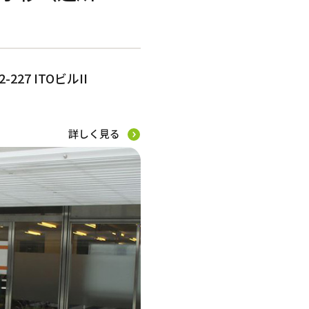
中央区
刈谷市
姫路市大津区
港区
川西市
27 ITOビルII
詳しく見る
空室ありの施設のみ表示する
グループホーム