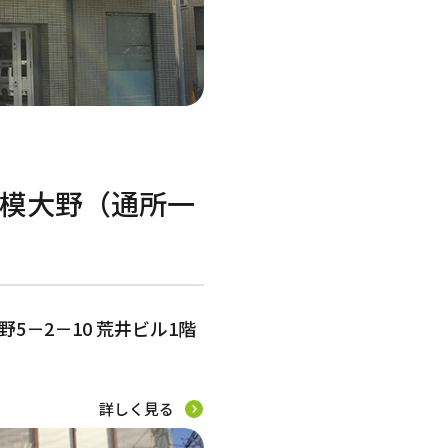
模大野（通所一
5－2－10 荒井ビル1階
詳しく見る