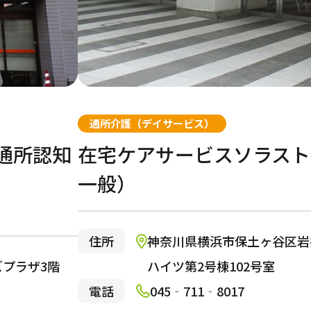
ショートステイ
通所介護（デイサービス）
通所認知
在宅ケアサービスソラスト
一般）
る
住所
神奈川県横浜市保土ヶ谷区岩井
ズプラザ3階
ハイツ第2号棟102号室
小規模多機能型居宅介護
電話
045‐711‐8017