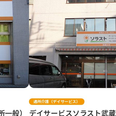
区
市南区
葛飾区
大阪市鶴見区
船橋市
越谷市
川崎市幸区
世田谷区
河内長野市
松戸市
川越市
川崎市中原区
住之江区
若葉区
ま市南区
緑区
昭島市
大阪市住吉区
千葉市稲毛区
草加市
横浜市南区
国分寺市
大阪市平野区
千葉市緑区
戸田市
大和市
市
金沢区
小平市
豊中市
柏市
春日部市
横浜市港北区
練馬区
茨木市
東松山市
横浜市瀬谷区
川崎区
墨田区
寝屋川市
さいたま市北区
茅ケ崎市
江東区
大阪市旭区
埼玉県さいた
横浜市西区
通所介護（デイサービス）
東住吉区
青葉区
大田区
堺市北区
横浜市旭区
品川区
堺市南区
区
平塚市
所一般）
デイサービスソラスト武蔵
市
淀川区
市中川区
右京区
須磨区
市
東区
市
豊島区
池田市
名古屋市北区
京都市南区
龍ケ崎市
神戸市中央区
新居浜市
尾道市
宗像市
速見郡
宇陀市
小金井市
柏原市
名古屋市名東
向日市
日立市
神戸市長田区
伊予郡
広島市東区
福岡市早良区
宇佐市
大和郡山市