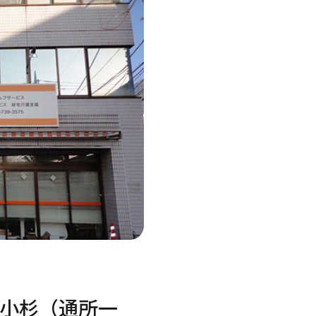
全選択
足立区
守口市
千葉市美浜区
さいたま市緑区
川崎市宮前区
立川市
八尾市
野田市
さいたま市浦和区
川崎市多摩区
目黒区
東大阪市
朝霞市
横浜市泉区
ま市見沼
北区
吹田市
横浜市鶴見区
文京区
岸和田市
相模原市中央区
小杉（通所一
区
中野区
大阪市阿倍野区
名古屋市中村区
京都市上京区
芦屋市
広島市安佐南区
福岡市南区
中津市