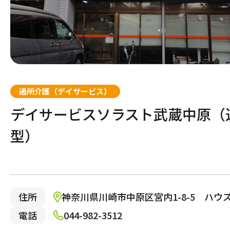
自宅から通う・泊まる
通所介護（デイサービス）
通所介護（デイサービス）
デイサービスソラスト武蔵中原（
型）
自宅でサービスを受け
住所
神奈川県川崎市中原区宮内1-8-5 ハウ
訪問介護
電話
044-982-3512