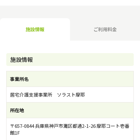
介護のガイド
自宅でサービスを受ける
介護のガイド
採用情報
施設情報
ご利用料金
サービスの相談をする
介護保険サービスについて
施設情報
介護保険サービス利用の流れ
介護お役立ちコラム「そらまめ＋」
事業所名
居宅介護支援事業所 ソラスト摩耶
所在地
〒657-0844 兵庫県神戸市灘区都通2-1-26 摩耶コート壱番
館1F