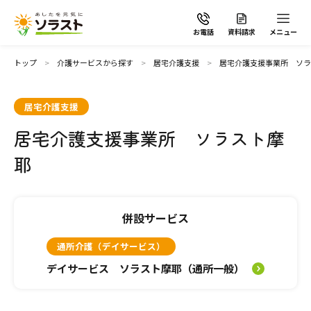
お電話
資料請求
メニュー
トップ
介護サービスから探す
居宅介護支援
居宅介護支援事業所 ソラ
居宅介護支援
居宅介護支援事業所 ソラスト摩
ソラストの想い
耶
介護サービスから探す
併設サービス
介護サービスから探す
地域から探す
通所介護（デイサービス）
施設で暮らす
デイサービス ソラスト摩耶（通所一般）
よくあるご質問
自宅から通う・泊まる