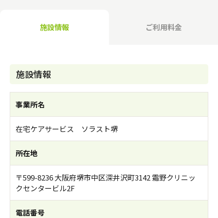
介護のガイド
施設情報
ご利用料金
自宅でサービスを受ける
介護のガイド
採用情報
サービスの相談をする
介護保険サービスについて
施設情報
介護保険サービス利用の流れ
事業所名
介護お役立ちコラム「そらまめ＋」
在宅ケアサービス ソラスト堺
所在地
〒599-8236 大阪府堺市中区深井沢町3142 霜野クリニッ
クセンタービル2F
電話番号