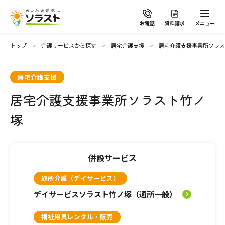
お電話
資料請求
メニュー
トップ
介護サービスから探す
居宅介護支援
居宅介護支援事業所ソラス
居宅介護支援
居宅介護支援事業所ソラスト竹ノ
ソラストの想い
塚
介護サービスから探す
併設サービス
介護サービスから探す
地域から探す
通所介護（デイサービス）
施設で暮らす
デイサービスソラスト竹ノ塚（通所一般）
よくあるご質問
福祉用具レンタル・販売
自宅から通う・泊まる