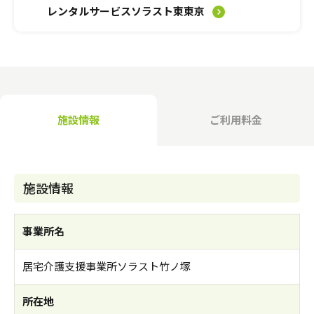
介護のガイド
レンタルサービスソラスト東東京
自宅でサービスを受ける
介護のガイド
採用情報
サービスの相談をする
介護保険サービスについて
施設情報
ご利用料金
介護保険サービス利用の流れ
介護お役立ちコラム「そらまめ＋」
施設情報
事業所名
居宅介護支援事業所ソラスト竹ノ塚
所在地