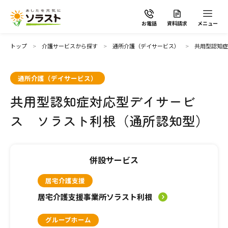
お電話
資料請求
メニュー
トップ
介護サービスから探す
通所介護（デイサービス）
共用型認知症
通所介護（デイサービス）
共用型認知症対応型デイサービ
ソラストの想い
ス ソラスト利根（通所認知型）
介護サービスから探す
併設サービス
介護サービスから探す
地域から探す
居宅介護支援
施設で暮らす
居宅介護支援事業所ソラスト利根
よくあるご質問
グループホーム
自宅から通う・泊まる