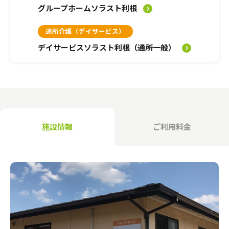
介護のガイド
グループホームソラスト利根
自宅でサービスを受ける
通所介護（デイサービス）
介護のガイド
採用情報
デイサービスソラスト利根（通所一般）
サービスの相談をする
介護保険サービスについて
介護保険サービス利用の流れ
施設情報
ご利用料金
介護お役立ちコラム「そらまめ＋」