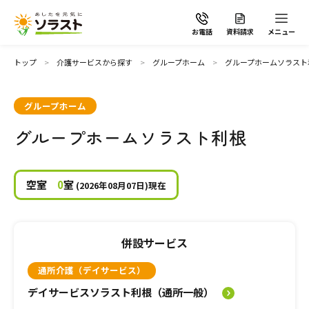
お電話
資料請求
メニュー
トップ
介護サービスから探す
グループホーム
グループホームソラスト
グループホーム
グループホームソラスト利根
ソラストの想い
介護サービスから探す
空室
0
室
(2026年08月07日)現在
介護サービスから探す
地域から探す
併設サービス
施設で暮らす
よくあるご質問
通所介護（デイサービス）
デイサービスソラスト利根（通所一般）
自宅から通う・泊まる