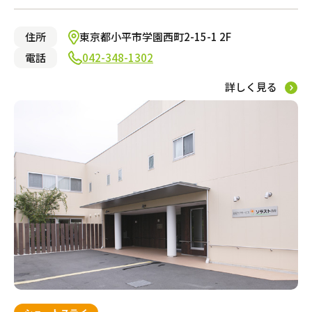
足立区
守口市
千葉市美浜区
さいたま市緑区
川崎市宮前区
名古屋市中村区
京都市上京区
芦屋市
広島市安佐南区
福岡市南区
中津市
杉並区
堺市中区
千葉市中央区
さいたま市中央区
横浜市保土ヶ谷区
名古屋市千種区
京都市中京区
尼崎市
広島市佐伯区
福岡市城南区
台東区
大阪市住之江区
千葉市若葉区
さいたま市南区
横浜市緑区
名古屋市西区
京都市伏見区
神戸市灘区
広島市南区
大野城市
昭島市
大阪市住吉区
千葉市稲毛区
草加市
横浜市南区
名古屋市昭和区
京都市左京区
揖保郡
三原市
筑紫野市
国分寺市
大阪市平野区
千葉市緑区
戸田市
大和市
みよし市
京都市山科区
神戸市西区
立川市
八尾市
野田市
さいたま市浦和区
川崎市多摩区
刈谷市
姫路市大津区
住所
東京都小平市学園西町2-15-1 2F
府中市
大阪市城東区
習志野市
熊谷市
川崎市麻生区
一宮市
明石市
渋谷区
枚方市
鎌ヶ谷市
鴻巣市
横浜市金沢区
名古屋市南区
神戸市東灘区
電話
042-348-1302
小平市
豊中市
柏市
春日部市
横浜市港北区
豊田市
神戸市兵庫区
練馬区
茨木市
東松山市
横浜市瀬谷区
東海市
神戸市垂水区
詳しく見る
目黒区
東大阪市
朝霞市
横浜市泉区
川西市
国立市
堺市堺区
所沢市
横浜市都筑区
荒川区
門真市
八潮市
川崎市川崎区
墨田区
寝屋川市
さいたま市北区
茅ケ崎市
埼玉県さいたま市見沼
江東区
大阪市旭区
横浜市西区
北区
吹田市
横浜市鶴見区
区
東久留米市
大阪市北区
厚木市
新宿区
大阪市東住吉区
横浜市青葉区
大田区
堺市北区
横浜市旭区
品川区
堺市南区
平塚市
文京区
岸和田市
相模原市中央区
調布市
大阪市西成区
八王子市
大阪市淀川区
豊島区
池田市
小金井市
柏原市
中野区
大阪市阿倍野区
日野市
多摩市
東村山市
武蔵村山市
中央区
狛江市
東大和市
町田市
三鷹市
港区