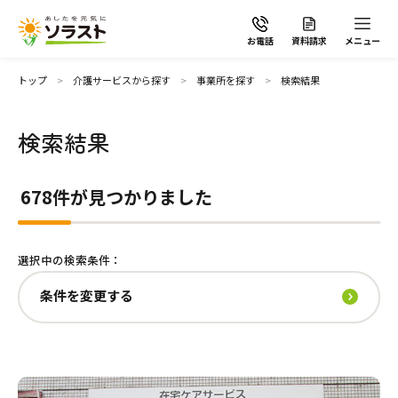
お電話
資料請求
メニュー
条件を変更する
トップ
介護サービスから探す
事業所を探す
検索結果
介護サービス
検索結果
ソラストの想い
施設で暮らす
678件が見つかりました
空室ありの施設のみ表示する
介護サービスから探す
選択中の検索条件：
有料老人ホーム
介護サービスから探す
地域から探す
条件を変更する
施設で暮らす
よくあるご質問
サービス付き高齢者向け住宅
自宅から通う・泊まる