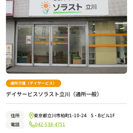
介護のガイド
グループホーム
自宅でサービスを受ける
介護のガイド
採用情報
都市型軽費老人ホーム（ケアハウス）
サービスの相談をする
介護保険サービスについて
介護保険サービス利用の流れ
自宅から通う・泊まる
介護お役立ちコラム「そらまめ＋」
通所介護（デイサービス）
通所介護（デイサービス）
デイサービスソラスト立川（通所一般）
ショートステイ
住所
東京都立川市柏町1-10-24 S・Bビル1F
小規模多機能型居宅介護
電話
042-538-4751