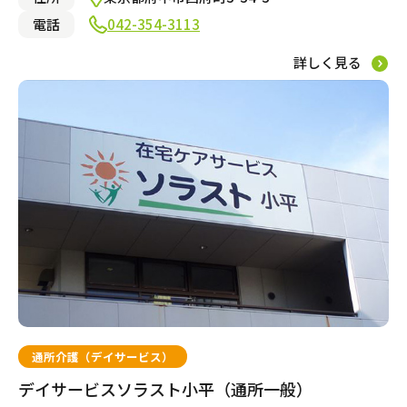
電話
042-354-3113
居宅介護支援
詳しく見る
福祉用具レンタル・販売
地域
全選択
通所介護（デイサービス）
板橋区
四條畷市
流山市
さいたま市見沼区
川崎市高津区
清須市
京都市西京区
北相馬郡
西宮市
今治市
岐阜市
福山市
岡山市中区
古賀市
岩国市
高松市
別府市
太田市
桑名市
和歌山市
熊本市中央区
鹿児島市
甲府市
奈良市
江戸川区
高石市
市川市
川口市
相模原市南区
名古屋市中川区
京都市右京区
牛久市
神戸市須磨区
松山市
各務原市
大竹市
福岡市東区
大分市
伊勢市
西之表市
磯城郡
葛飾区
大阪市鶴見区
船橋市
越谷市
川崎市幸区
名古屋市北区
京都市南区
龍ケ崎市
神戸市中央区
新居浜市
尾道市
宗像市
速見郡
宇陀市
世田谷区
河内長野市
松戸市
川越市
川崎市中原区
名古屋市名東区
向日市
日立市
神戸市長田区
伊予郡
広島市東区
福岡市早良区
宇佐市
大和郡山市
デイサービスソラスト小平（通所一般）
この条件で絞り込む