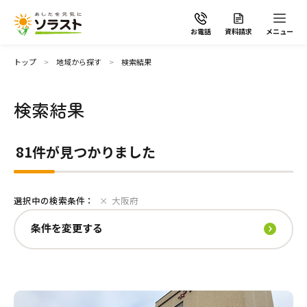
お電話
資料請求
メニュー
条件を変更する
トップ
地域から探す
検索結果
地域
検索結果
ソラストの想い
81件が見つかりました
介護サービスから探す
全選択
選択中の検索条件：
大阪府
介護サービスから探す
地域から探す
板橋区
四條畷市
江戸川区
高石市
条件を変更する
葛飾区
大阪市鶴見区
世田谷区
河内長野市
足立区
守口市
杉並区
堺市中区
施設で暮らす
よくあるご質問
台東区
大阪市住之江区
昭島市
大阪市住吉区
国分寺市
大阪市平野区
立川市
八尾市
自宅から通う・泊まる