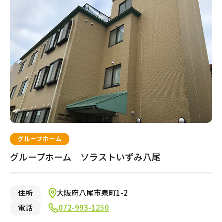
府中市
大阪市城東区
渋谷区
枚方市
介護のガイド
小平市
豊中市
練馬区
茨木市
目黒区
東大阪市
国立市
堺市堺区
自宅でサービスを受ける
介護のガイド
採用情報
荒川区
門真市
墨田区
寝屋川市
江東区
大阪市旭区
北区
吹田市
サービスの相談をする
東久留米市
大阪市北区
新宿区
大阪市東住吉区
介護保険サービスについて
大田区
堺市北区
品川区
堺市南区
文京区
岸和田市
調布市
大阪市西成区
介護保険サービス利用の流れ
八王子市
大阪市淀川区
豊島区
池田市
小金井市
柏原市
中野区
大阪市阿倍野区
介護お役立ちコラム「そらまめ＋」
日野市
流山市
さいたま市見沼区
川崎市高津区
清須市
京都市西京区
北相馬郡
西宮市
今治市
岐阜市
福山市
岡山市中区
古賀市
岩国市
高松市
別府市
太田市
桑名市
和歌山市
熊本市中央区
鹿児島市
甲府市
奈良市
多摩市
市川市
川口市
相模原市南区
名古屋市中川区
京都市右京区
牛久市
神戸市須磨区
松山市
各務原市
大竹市
福岡市東区
大分市
伊勢市
西之表市
磯城郡
東村山市
船橋市
越谷市
川崎市幸区
名古屋市北区
京都市南区
龍ケ崎市
神戸市中央区
新居浜市
尾道市
宗像市
速見郡
宇陀市
武蔵村山市
松戸市
川越市
川崎市中原区
名古屋市名東区
向日市
日立市
神戸市長田区
伊予郡
広島市東区
福岡市早良区
宇佐市
大和郡山市
グループホーム
介護サービス
中央区
千葉市美浜区
さいたま市緑区
川崎市宮前区
名古屋市中村区
京都市上京区
芦屋市
広島市安佐南区
福岡市南区
中津市
狛江市
千葉市中央区
さいたま市中央区
横浜市保土ヶ谷区
名古屋市千種区
京都市中京区
尼崎市
広島市佐伯区
福岡市城南区
グループホーム ソラストいずみ八尾
東大和市
千葉市若葉区
さいたま市南区
横浜市緑区
名古屋市西区
京都市伏見区
神戸市灘区
広島市南区
大野城市
町田市
千葉市稲毛区
草加市
横浜市南区
名古屋市昭和区
京都市左京区
揖保郡
三原市
筑紫野市
三鷹市
千葉市緑区
戸田市
大和市
みよし市
京都市山科区
神戸市西区
港区
野田市
さいたま市浦和区
川崎市多摩区
刈谷市
姫路市大津区
施設で暮らす
習志野市
熊谷市
川崎市麻生区
一宮市
明石市
鎌ヶ谷市
鴻巣市
横浜市金沢区
名古屋市南区
神戸市東灘区
住所
大阪府八尾市泉町1-2
柏市
春日部市
横浜市港北区
豊田市
神戸市兵庫区
東松山市
横浜市瀬谷区
東海市
神戸市垂水区
空室ありの施設のみ表示する
電話
072-993-1250
朝霞市
横浜市泉区
川西市
所沢市
横浜市都筑区