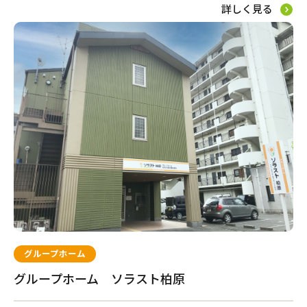
八潮市
川崎市川崎区
さいたま市北区
茅ケ崎市
詳しく見る
埼玉県さいたま市見沼
有料老人ホーム
横浜市西区
横浜市鶴見区
区
厚木市
横浜市青葉区
横浜市旭区
平塚市
相模原市中央区
サービス付き高齢者向け住宅
グループホーム
都市型軽費老人ホーム（ケアハウス）
自宅から通う・泊まる
グループホーム
グループホーム ソラスト柏原
通所介護（デイサービス）