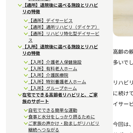
【通所】退院後に選べる施設とリハビ
リの特徴
【通所】デイサービス
【通所】通所リハビリ（デイケア）
【通所】リハビリ特化型デイサービ
ス
【入所】退院後に選べる施設とリハビ
高齢の
リの特徴
多いで
【入所】介護老人保健施設
【入所】有料老人ホーム
【入所】介護医療院
【入所】特別養護老人ホーム
リハビ
【入所】グループホーム
に続け
在宅でできる高齢者リハビリと、ご家
族のサポート
イサー
自宅でできる簡単な運動
食事と水分をしっかり摂るために
ご家族の声かけ・励ましがリハビリ
今回は
継続へつながる