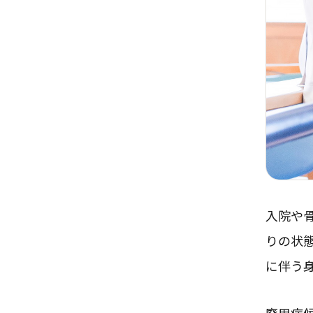
入院や
りの状
に伴う