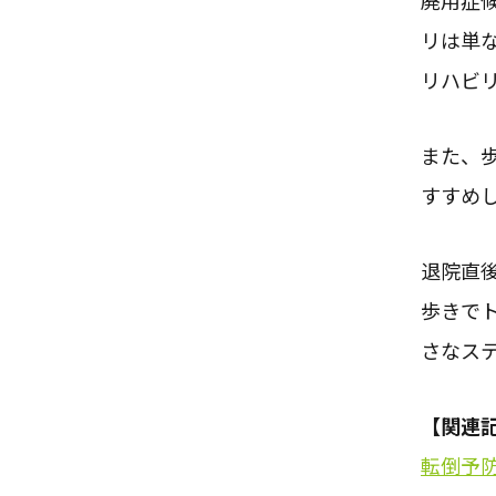
廃用症
リは単
リハビ
また、
すすめ
退院直
歩きで
さなス
【関連
転倒予