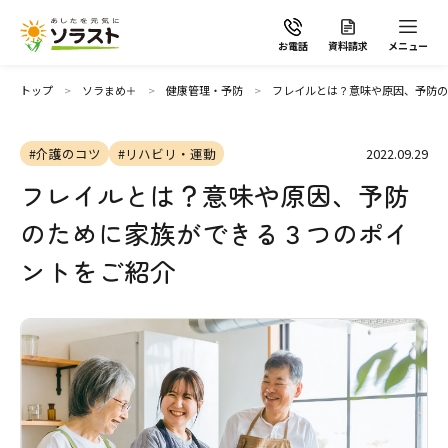
お電話
資料請求
メニュー
トップ
ソラまめ＋
健康管理・予防
フレイルとは？意味や原因、予防の
#介護のコツ
#リハビリ・運動
2022.09.29
フレイルとは？意味や原因、予防
ソラストの想い
のために家族ができる３つのポイ
介護サービスから探す
ントをご紹介
介護サービスから探す
地域から探す
施設で暮らす
よくあるご質問
自宅から通う・泊まる