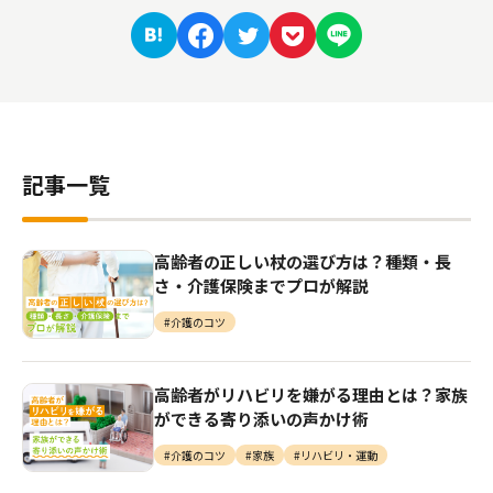
記事一覧
⾼齢者の正しい杖の選び⽅は？種類・⻑
さ・介護保険までプロが解説
#介護のコツ
高齢者がリハビリを嫌がる理由とは？家族
ができる寄り添いの声かけ術
#介護のコツ
#家族
#リハビリ・運動