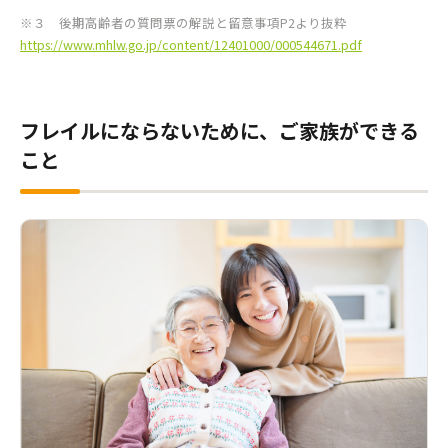
※３ 後期高齢者の質問票の解説と留意事項P2より抜粋
https://www.mhlw.go.jp/content/12401000/000544671.pdf
フレイルにならないために、ご家族ができる
こと